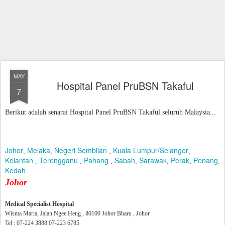
MAY
Hospital Panel PruBSN Takaful
7
Berikut adalah senarai Hospital Panel PruBSN Takaful seluruh Malaysia...
Johor
Melaka
Negeri Sembilan
Kuala Lumpur/Selangor
,
,
,
,
Kelantan
Terengganu
Pahang
Sabah
Sarawak
Perak
Penang
,
,
,
,
,
,
,
Kedah
Johor
Medical Specialist Hospital
Wisma Maria, Jalan Ngee Heng , 80100 Johor Bharu , Johor
Tel : 07-224 3888 07-223 6785