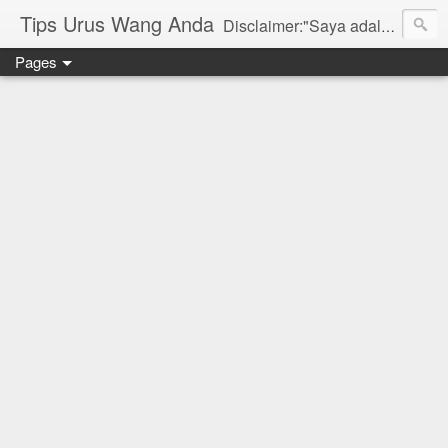
Tips Urus Wang Anda
Disclaimer:"Saya adalah seorang agent di bawah agensi yang mewakili Syarikat PruBSN Takaful Bhd. Maklumat di dlm blog ini hanyalah penerangan ringkas dan berdasarkan pendapat peribadi saya dan bukan sebahagian daripada sijil. Saya dan syarikat PruBSN tidak akan bertanggungjawab sekiranya terdapat salah faham dalam apa yang disampaikan. Anda dinasihatkan untuk berjumpa terus dgn wakil sah utk mendapatkan penerangan yang lebih terperinci. Sila layari web rasmi di www.prubsn.com.my"
Pages