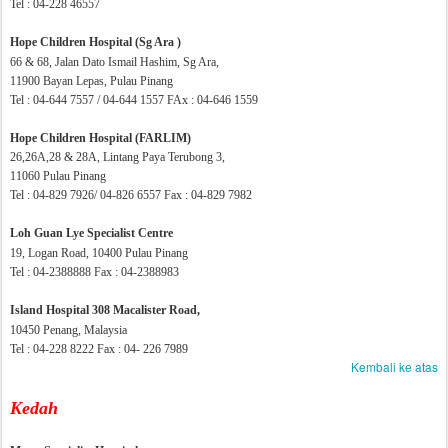
Tel :
04-228
4
6557
Hope Children Hospital (Sg Ara )
66 & 68, Jalan Dato Ismail Hashim, Sg Ara,
11900 Bayan Lepas, Pulau Pinang
Tel : 04-644 7557 / 04-644 1557 FAx : 04-646 1559
Hope Children Hospital (FARLIM)
26,26A,28 & 28A, Lintang Paya Terubong 3,
11060 Pulau Pinang
Tel : 04-829 7926/ 04-826 6557 Fax : 04-829 7982
Loh Guan Lye Specialist Centre
19, Logan Road, 10400 Pulau Pinang
Tel : 04-2388888 Fax : 04-2388983
Island Hospital 308 Macalister Road,
10450 Penang, Malaysia
Tel : 04-228 8222 Fax : 04- 226 7989
Kembali ke atas
Kedah