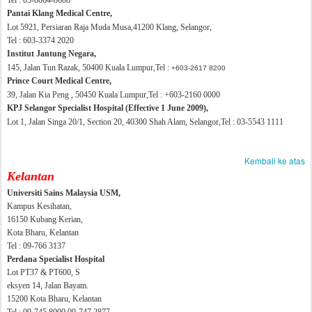
Tel :
03-8064-8688
Pantai Klang Medical Centre,
Lot 5921, Persiaran Raja Muda Musa,
41200 Klang, Selangor,
Tel :
603-3374 2020
Institut Jantung Negara,
145, Jalan Tun Razak, 50400 Kuala Lumpur,
Tel :
+603-2617 8200
Prince Court Medical Centre,
39, Jalan Kia Peng , 50450 Kuala Lumpur,
Tel :
+603-2160 0000
KPJ Selangor Specialist Hospital (Effective 1 June 2009),
Lot 1, Jalan Singa 20/1, Section 20, 40300 Shah Alam, Selangor,
Tel :
03-5543 1111
Kembali ke atas
Kelantan
Universiti Sains Malaysia USM,
Kampus Kesihatan,
16150 Kubang Kerian,
Kota Bharu, Kelantan
Tel : 09-766 3137
Perdana Specialist Hospital
Lot PT37 & PT600, S
eksyen 14, Jalan Bayam.
15200 Kota Bharu, Kelantan