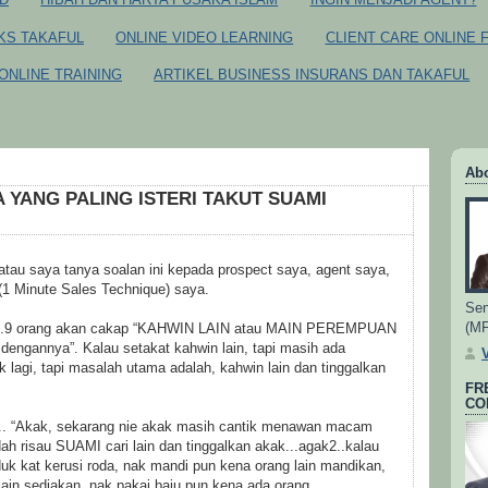
CKS TAKAFUL
ONLINE VIDEO LEARNING
CLIENT CARE ONLINE 
ONLINE TRAINING
ARTIKEL BUSINESS INSURANS DAN TAKAFUL
Ab
A YANG PALING ISTERI TAKUT SUAMI
e atau saya tanya soalan ini kepada prospect saya, agent saya,
1 Minute Sales Technique) saya.
Sen
(M
a...9 orang akan cakap “KAHWIN LAIN atau MAIN PEREMPUAN
engannya”. Kalau setakat kahwin lain, tapi masih ada
 lagi, tapi masalah utama adalah, kahwin lain dan tinggalkan
FR
CO
... “Akak, sekarang nie akak masih cantik menawan macam
h risau SUAMI cari lain dan tinggalkan akak...agak2..kalau
uduk kat kerusi roda, nak mandi pun kena orang lain mandikan,
ain sediakan, nak pakai baju pun kena ada orang