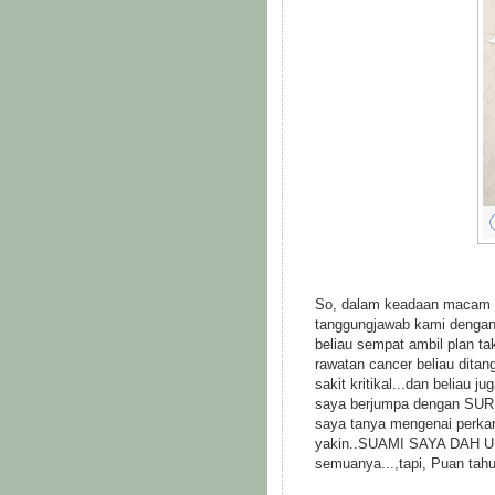
So, dalam keadaan macam ni
tanggungjawab kami dengan 
beliau sempat ambil plan t
rawatan cancer beliau ditan
sakit kritikal...dan beliau 
saya berjumpa dengan SUR
saya tanya mengenai perkara
yakin..SUAMI SAYA DAH U
semuanya...,tapi, Puan tah