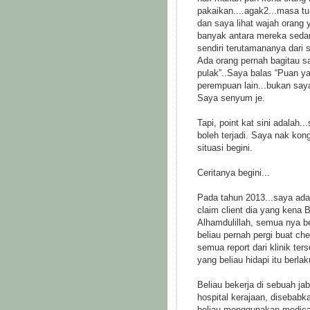
pakaikan....agak2...masa tu,
dan saya lihat wajah orang 
banyak antara mereka sedar,
sendiri terutamananya dar
Ada orang pernah bagitau s
pulak”..Saya balas “Puan y
perempuan lain...bukan say
Saya senyum je.
Tapi, point kat sini adalah.
boleh terjadi. Saya nak ko
situasi begini.
Ceritanya begini...
Pada tahun 2013...saya ad
claim client dia yang ken
Alhamdulillah, semua nya b
beliau pernah pergi buat che
semua report dari klinik ter
yang beliau hidapi itu berlak
Beliau bekerja di sebuah j
hospital kerajaan, disebab
beliau menggunakan medical