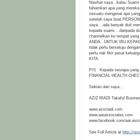
Nasihat saya...kalau Suami 
fahamkan apa yang mereka 
sesuatu mengenai apa yang 
setelah saya buat PERSO
saya....ada banyak duit mer
kepada suami....daripada dui
channelkan ke tempat yang
ANDA...UNTUK IBU KEPADA
tidak perlu bersetuju denga
perlu nak fikir pasal ke
KITA.
P/S : Kepada sesiapa yang 
FINANCIAL HEALTH CHECK, 
Sekian dari saya...
AZIZ RIADI Takaful Busine
www.azizriadi.com
www.aarassociates.com
www.facebook.com/aar.asso
http://go
See Full Article at