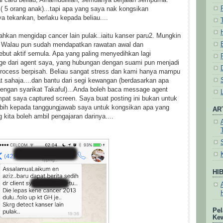
( 5 orang anak)...tapi apa yang saya nak kongsikan
ya tekankan, berlaku kepada beliau..
..
ahkan mengidap cancer lain pulak..iaitu kanser paru2. Mungkin
. Walau pun sudah mendapatkan rawatan awal dan
rsebut aktif semula. Apa yang paling menyedihkan lagi
ge dari agent saya, yang hubungan dengan suami pun menjadi
rocess berpisah. Beliau sangat stress dan kami hanya mampu
sahaja....dan bantu dari segi kewangan (berdasarkan apa
dengan syarikat Takaful)...Anda boleh baca message agent
at saya captured screen. Saya buat posting ini bukan untuk
ebih kepada tanggungjawab saya untuk kongsikan apa yang
AR
g kita boleh ambil pengajaran darinya....
HI
Pel
Ke