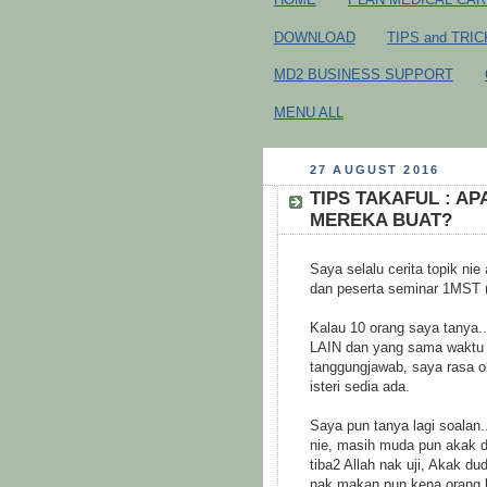
DOWNLOAD
TIPS and TRI
MD2 BUSINESS SUPPORT
MENU ALL
27 AUGUST 2016
TIPS TAKAFUL : AP
MEREKA BUAT?
Saya selalu cerita topik ni
dan peserta seminar 1MST (
Kalau 10 orang saya tany
LAIN dan yang sama waktu d
tanggungjawab, saya rasa ok
isteri sedia ada.
Saya pun tanya lagi soalan
nie, masih muda pun akak da
tiba2 Allah nak uji, Akak d
nak makan pun kena orang l