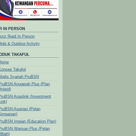
R IN PERSON
Aziz Riadi In Person
Hobi & Outdoor Activity
ODUK TAKAFUL
Home
Konsep Takaful
Majlis Syariah PruBSN
PruBSN Anugerah Plus (Plan
Hybrid)
PruBSN Asaslink (Investment
Link)
PruBSN Aspirasi (Pelan
Simpanan)
PruBSN Impian (Education Plan)
PruBSN Warisan Plus (Pelan
Hibah)