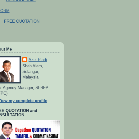
FORM
FREE QUOTATION
out Me
Aziz Riadi
Shah Alam,
Selangor,
Malaysia
. Agency Manager, ShRFP
FPC)
View my complete profile
EE QUOTATION and
NSULTATION