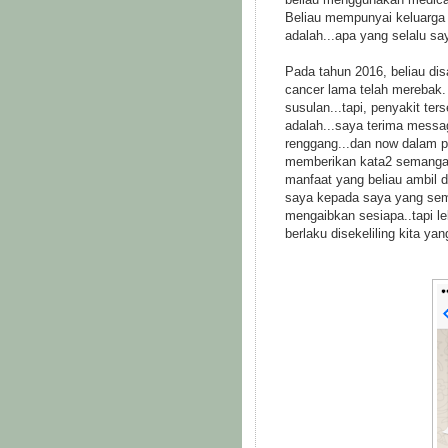
Beliau mempunyai keluarga 
adalah...apa yang selalu sa
Pada tahun 2016, beliau dis
cancer lama telah merebak
susulan...tapi, penyakit te
adalah...saya terima messa
renggang...dan now dalam p
memberikan kata2 semangat 
manfaat yang beliau ambil 
saya kepada saya yang semp
mengaibkan sesiapa..tapi l
berlaku disekeliling kita yan