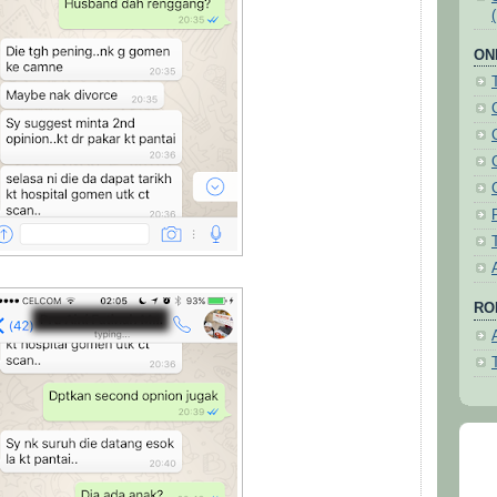
ON
ROH