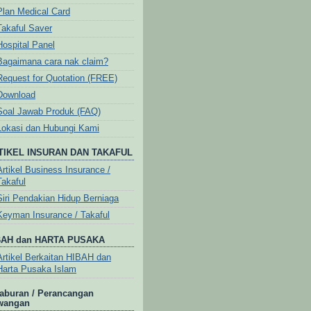
Plan Medical Card
Takaful Saver
Hospital Panel
Bagaimana cara nak claim?
Request for Quotation (FREE)
Download
Soal Jawab Produk (FAQ)
Lokasi dan Hubungi Kami
TIKEL INSURAN DAN TAKAFUL
Artikel Business Insurance /
Takaful
Siri Pendakian Hidup Berniaga
Keyman Insurance / Takaful
BAH dan HARTA PUSAKA
Artikel Berkaitan HIBAH dan
Harta Pusaka Islam
aburan / Perancangan
wangan