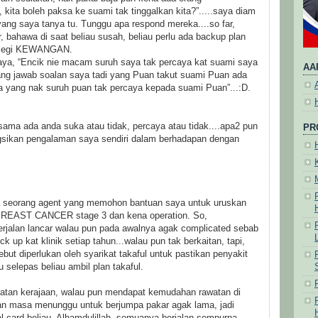
 kita boleh paksa ke suami tak tinggalkan kita?”.....saya diam
yang saya tanya tu. Tunggu apa respond mereka....so far,
 bahawa di saat beliau susah, beliau perlu ada backup plan
i segi KEWANGAN.
aya, “Encik nie macam suruh saya tak percaya kat suami saya
AA
ang jawab soalan saya tadi yang Puan takut suami Puan ada
a yang nak suruh puan tak percaya kepada suami Puan”...:D.
..sama ada anda suka atau tidak, percaya atau tidak....apa2 pun
PR
ngsikan pengalaman saya sendiri dalam berhadapan dengan
a seorang agent yang memohon bantuan saya untuk uruskan
a BREAST CANCER stage 3 dan kena operation. So,
erjalan lancar walau pun pada awalnya agak complicated sebab
ck up kat klinik setiap tahun...walau pun tak berkaitan, tapi,
sebut diperlukan oleh syarikat takaful untuk pastikan penyakit
u selepas beliau ambil plan takaful.
abatan kerajaan, walau pun mendapat kemudahan rawatan di
kan masa menunggu untuk berjumpa pakar agak lama, jadi
 card beliau, Alhamdulillah, semuanya berjalan sempurna.