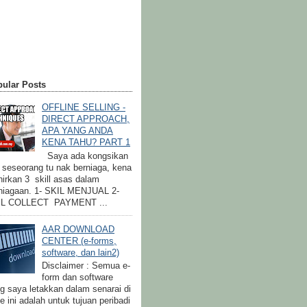
ular Posts
OFFLINE SELLING -
DIRECT APPROACH,
APA YANG ANDA
KENA TAHU? PART 1
Saya ada kongsikan
a seseorang tu nak berniaga, kena
irkan 3 skill asas dalam
niagaan. 1- SKIL MENJUAL 2-
IL COLLECT PAYMENT ...
AAR DOWNLOAD
CENTER (e-forms,
software, dan lain2)
Disclaimer : Semua e-
form dan software
g saya letakkan dalam senarai di
e ini adalah untuk tujuan peribadi