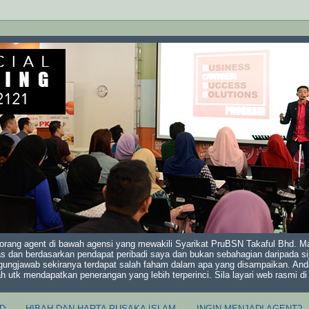
orang agent di bawah agensi yang mewakili Syarikat PruBSN Takaful Bhd. Mak
s dan berdasarkan pendapat peribadi saya dan bukan sebahagian daripada sij
gungjawab sekiranya terdapat salah faham dalam apa yang disampaikan. And
ah utk mendapatkan penerangan yang lebih terperinci. Sila layari web rasmi 
D
HIBAH DAN HARTA PUSAKA ISLAM
INGIN MENJADI AGENT?