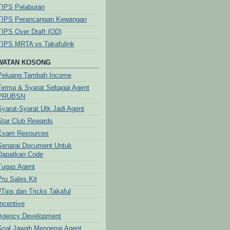
TIPS Pelaburan
TIPS Perancangan Kewangan
TIPS Over Draft (OD)
TIPS MRTA vs Takafulink
WATAN KOSONG
Peluang Tambah Income
Terma & Syarat Sebagai Agent
PRUBSN
Syarat-Syarat Utk Jadi Agent
Star Club Rewards
Exam Resources
Senarai Document Untuk
Dapatkan Code
Tugas Agent
Pru Sales Kit
#Tips dan Tricks Takaful
Incentive
Agency Development
Soal Jawab Mengenai Agent