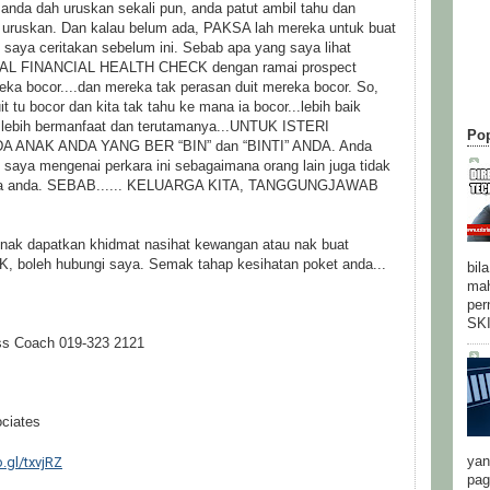
anda dah uruskan sekali pun, anda patut ambil tahu dan
uruskan. Dan kalau belum ada, PAKSA lah mereka untuk buat
saya ceritakan sebelum ini. Sebab apa yang saya lihat
NAL FINANCIAL HEALTH CHECK dengan ramai prospect
eka bocor....dan mereka tak perasan duit mereka bocor. So,
t tu bocor dan kita tak tahu ke mana ia bocor...lebih baik
 lebih bermanfaat dan terutamanya...UNTUK ISTERI
Pop
 ANAK ANDA YANG BER “BIN” dan “BINTI” ANDA. Anda
n saya mengenai perkara ini sebagaimana orang lain juga tidak
luarga anda. SEBAB...... KELUARGA KITA, TANGGUNGJAWAB
nak dapatkan khidmat nasihat kewangan atau nak buat
boleh hubungi saya. Semak tahap kesihatan poket anda...
bil
mah
per
SK
ss Coach 019-323 2121
ciates
o.gl/txvjRZ
yan
pag