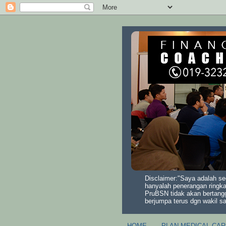
Disclaimer:"Saya adalah se
hanyalah penerangan ringka
PruBSN tidak akan bertang
berjumpa terus dgn wakil s
HOME
PLAN MEDICAL CAR