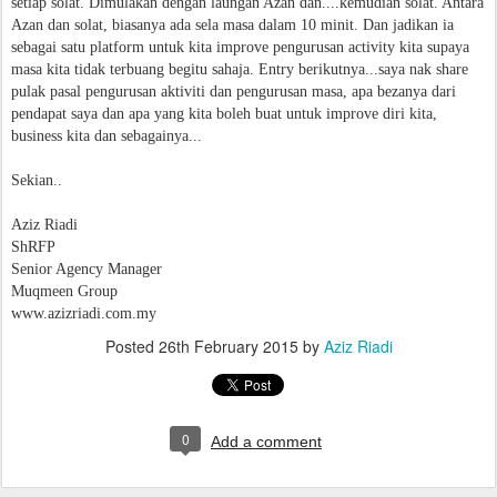
setiap solat. Dimulakan dengan laungan Azan dan....kemudian solat. Antara
Azan dan solat, biasanya ada sela masa dalam 10 minit. Dan jadikan ia
sebagai satu platform untuk kita improve pengurusan activity kita supaya
masa kita tidak terbuang begitu sahaja. Entry berikutnya...saya nak share
pulak pasal pengurusan aktiviti dan pengurusan masa, apa bezanya dari
pendapat saya dan apa yang kita boleh buat untuk improve diri kita,
business kita dan sebagainya...
Sekian..
Aziz Riadi
ShRFP
Senior Agency Manager
Muqmeen Group
www.azizriadi.com.my
Posted
26th February 2015
by
Aziz Riadi
0
Add a comment