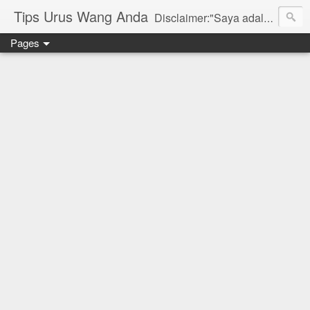
Tips Urus Wang Anda
Disclaimer:"Saya adalah seorang agent di bawah agensi yang mewakili Syarikat PruBSN Takaful Bhd. Maklumat di dlm blog ini hanyalah penerangan ringkas dan berdasarkan pendapat peribadi saya dan bukan sebahagian daripada sijil. Saya dan syarikat PruBSN tidak akan bertanggungjawab sekiranya terdapat salah faham dalam apa yang disampaikan. Anda dinasihatkan untuk berjumpa terus dgn wakil sah utk mendapatkan penerangan yang lebih terperinci. Sila layari web rasmi di www.prubsn.com.my"
Pages