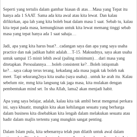
Seperti yang tertulis dalam gambar hiasan di atas....Masa yang Tepat itu
hanya ada 1 SAAT. Sama ada kita awal atau kita lewat. Dan kalau
difikirkan, apa lah yang kita boleh buat dalam masa 1 saat. Sebab tu, kalau
kita tepat pada masa, kemungkinan untuk kita lewat memang tinggi sebab
masa yang tepat hanya ada 1 saat sahaja....
Jadi, apa yang kita harus buat?...cadangan saya dan apa yang saya usaha
practice dan nak jadikan habit adalah....T-15. Maksudnya, saya akan usaha
untuk sampai 15 minit lebih awal (paling minimum)....dari masa yang
ditetapkan. Persoalannya.....boleh consistent ke?...Boleh istiqomah
ke?....saya cakap terus terang, kekadang ada masa jugak tak boleh nak
meet. Tapi sekurang2nya kita usaha (saya usaha)...untuk ke arah itu. Kalau
sebelum nie, mmg kita langsung tak jaga masa, kita mulakan dengan
pembentukan mind set. In sha Allah, lama2 akan menjadi habit.
Apa yang saya belajar, adalah, kalau kita tak ambil berat mengenai perkara
ini, saya khuatir, mungkin kita akan kehilangan sesuatu yang berharga
dalam business kita disebabkan kita lengah dalam melakukan sesuatu atau
hadir dalam majlis tertentu yang mungkin sangat penting.
Dalam Islam pula, kita sebenarnya telah pun dilatih untuk awal dalam