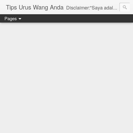
Tips Urus Wang Anda
Disclaimer:"Saya adalah seorang agent di bawah agensi yang mewakili Syarikat PruBSN Takaful Bhd. Maklumat di dlm blog ini hanyalah penerangan ringkas dan berdasarkan pendapat peribadi saya dan bukan sebahagian daripada sijil. Saya dan syarikat PruBSN tidak akan bertanggungjawab sekiranya terdapat salah faham dalam apa yang disampaikan. Anda dinasihatkan untuk berjumpa terus dgn wakil sah utk mendapatkan penerangan yang lebih terperinci. Sila layari web rasmi di www.prubsn.com.my"
Pages