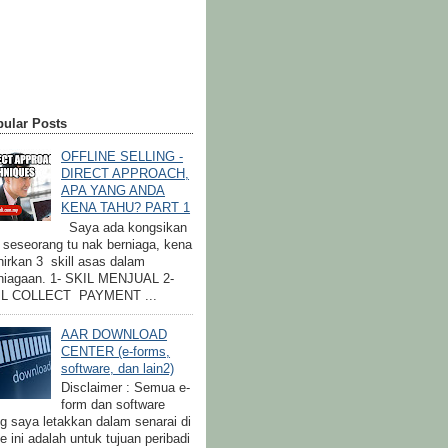
ular Posts
OFFLINE SELLING -
DIRECT APPROACH,
APA YANG ANDA
KENA TAHU? PART 1
Saya ada kongsikan
a seseorang tu nak berniaga, kena
irkan 3 skill asas dalam
niagaan. 1- SKIL MENJUAL 2-
IL COLLECT PAYMENT ...
AAR DOWNLOAD
CENTER (e-forms,
software, dan lain2)
Disclaimer : Semua e-
form dan software
g saya letakkan dalam senarai di
e ini adalah untuk tujuan peribadi