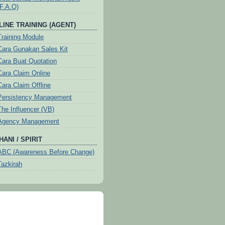
(F.A.Q)
LINE TRAINING (AGENT)
Training Module
Cara Gunakan Sales Kit
Cara Buat Quotation
Cara Claim Online
Cara Claim Offline
Persistency Management
The Influencer (VB)
Agency Management
ANI / SPIRIT
ABC (Awareness Before Change)
Tazkirah