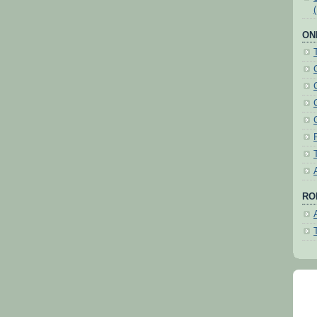
ON
ROH