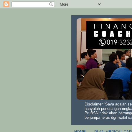
Disclaimer:"Saya adalah se
hanyalah penerangan ringka
PruBSN tidak akan bertang
berjumpa terus dgn wakil s
HOME
PLAN MEDICAL CAR