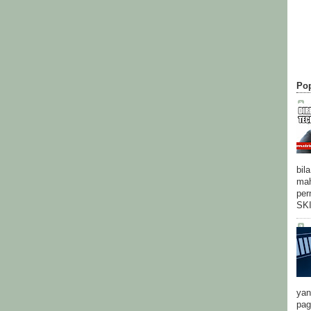
Pop
bil
mah
per
SK
yan
pag