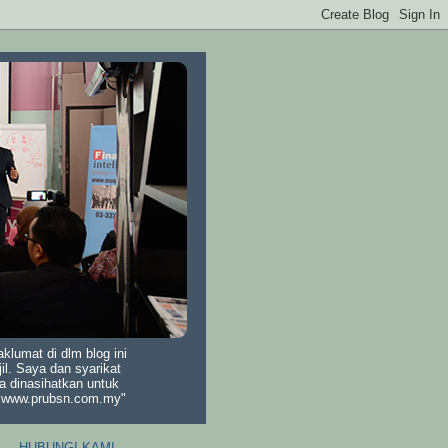
lumat di dlm blog ini
il. Saya dan syarikat
a dinasihatkan untuk
di www.prubsn.com.my"
HUBUNGI KAMI