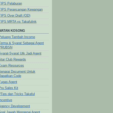
TIPS Pelaburan
TIPS Perancangan Kewangan
TIPS Over Draft (OD)
TIPS MRTA vs Takafulink
WATAN KOSONG
Peluang Tambah Income
Terma & Syarat Sebagai Agent
PRUBSN
Syarat-Syarat Utk Jadi Agent
Star Club Rewards
Exam Resources
Senarai Document Untuk
Dapatkan Code
Tugas Agent
Pru Sales Kit
#Tips dan Tricks Takaful
Incentive
Agency Development
Soal Jawab Mengenai Agent