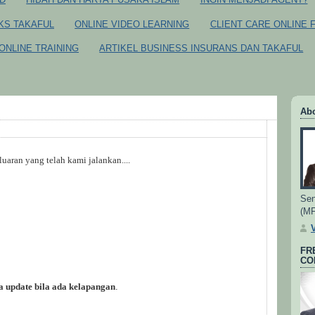
CKS TAKAFUL
ONLINE VIDEO LEARNING
CLIENT CARE ONLINE 
ONLINE TRAINING
ARTIKEL BUSINESS INSURANS DAN TAKAFUL
Ab
 luaran yang telah kami jalankan....
Sen
(M
FR
CO
a update bila ada kelapangan
.