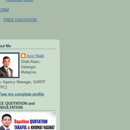
FORM
FREE QUOTATION
out Me
Aziz Riadi
Shah Alam,
Selangor,
Malaysia
. Agency Manager, ShRFP
FPC)
View my complete profile
EE QUOTATION and
NSULTATION