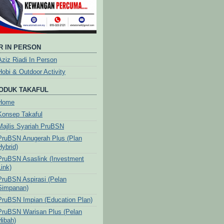
R IN PERSON
Aziz Riadi In Person
Hobi & Outdoor Activity
ODUK TAKAFUL
Home
Konsep Takaful
Majlis Syariah PruBSN
PruBSN Anugerah Plus (Plan
Hybrid)
PruBSN Asaslink (Investment
Link)
PruBSN Aspirasi (Pelan
Simpanan)
PruBSN Impian (Education Plan)
PruBSN Warisan Plus (Pelan
Hibah)