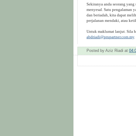
Sekiranya anda seorang yang s
menyesal. Satu pengalaman y
dan beriadah, kita dapat meli
perjalanan mendaki, atau keti
Untuk maklumat lanjut. Sila 
abdriadi@prupartner.com.my
.
Posted by
Aziz Riadi
at
04: