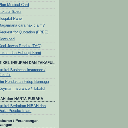
Plan Medical Card
Takaful Saver
Hospital Panel
Bagaimana cara nak claim?
Request for Quotation (FREE)
Download
Soal Jawab Produk (FAQ)
Lokasi dan Hubungi Kami
TIKEL INSURAN DAN TAKAFUL
Artikel Business Insurance /
Takaful
Siri Pendakian Hidup Berniaga
Keyman Insurance / Takaful
BAH dan HARTA PUSAKA
Artikel Berkaitan HIBAH dan
Harta Pusaka Islam
aburan / Perancangan
wangan