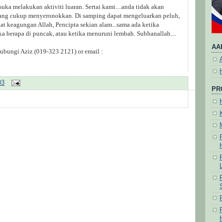
uka melakukan aktiviti luaran. Sertai kami....anda tidak akan
ang cukup menyeronokkan. Di samping dapat mengeluarkan peluh,
hat keagungan Allah, Pencipta sekian alam...sama ada ketika
ka berapa di puncak, atau ketika menuruni lembah. Subhanallah....
AA
hubungi Aziz (019-323 2121) or email :
03
PR