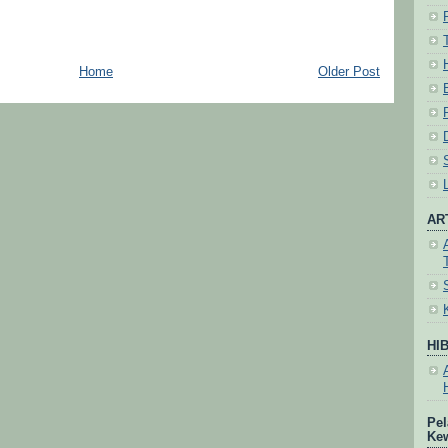
Home
Older Post
AR
HI
Pel
Ke