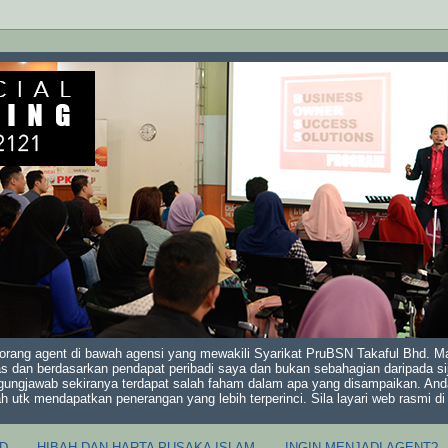
orang agent di bawah agensi yang mewakili Syarikat PruBSN Takaful Bhd. Mak
s dan berdasarkan pendapat peribadi saya dan bukan sebahagian daripada sij
gungjawab sekiranya terdapat salah faham dalam apa yang disampaikan. And
ah utk mendapatkan penerangan yang lebih terperinci. Sila layari web rasmi 
D
HIBAH DAN HARTA PUSAKA ISLAM
INGIN MENJADI AGENT?