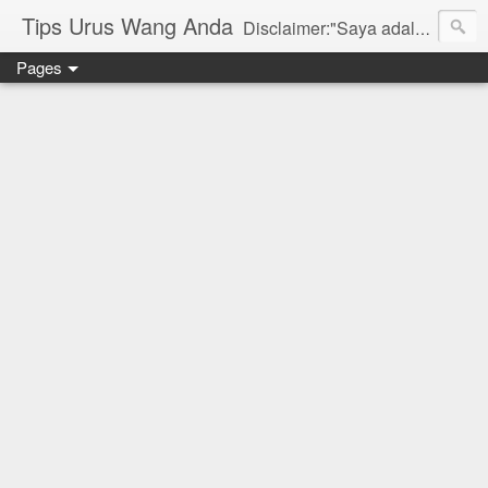
Tips Urus Wang Anda
Disclaimer:"Saya adalah seorang agent di bawah agensi yang mewakili Syarikat PruBSN Takaful Bhd. Maklumat di dlm blog ini hanyalah penerangan ringkas dan berdasarkan pendapat peribadi saya dan bukan sebahagian daripada sijil. Saya dan syarikat PruBSN tidak akan bertanggungjawab sekiranya terdapat salah faham dalam apa yang disampaikan. Anda dinasihatkan untuk berjumpa terus dgn wakil sah utk mendapatkan penerangan yang lebih terperinci. Sila layari web rasmi di www.prubsn.com.my"
Pages