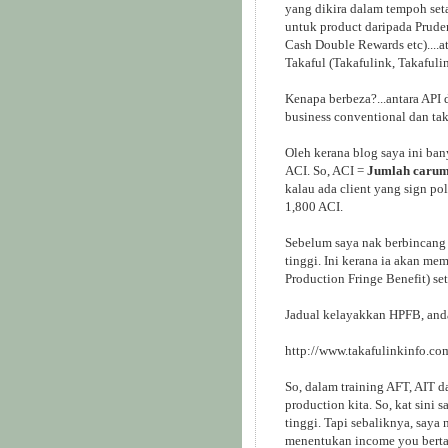
yang dikira dalam tempoh set
untuk product daripada Prude
Cash Double Rewards etc)....
Takaful (Takafulink, Takafulin
Kenapa berbeza?...antara API 
business conventional dan tak
Oleh kerana blog saya ini ban
ACI. So, ACI =
Jumlah carum
kalau ada client yang sign po
1,800 ACI.
Sebelum saya nak berbincang a
tinggi. Ini kerana ia akan m
Production Fringe Benefit) set
Jadual kelayakkan HPFB, anda 
http://www.takafulinkinfo.co
So, dalam training AFT, AIT
production kita. So, kat sin
tinggi. Tapi sebaliknya, saya
menentukan income you bertam