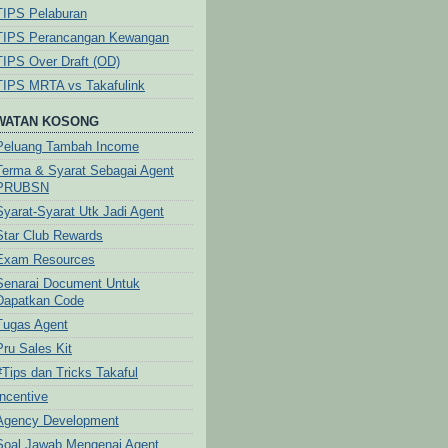
TIPS Pelaburan
TIPS Perancangan Kewangan
TIPS Over Draft (OD)
TIPS MRTA vs Takafulink
WATAN KOSONG
Peluang Tambah Income
Terma & Syarat Sebagai Agent
PRUBSN
Syarat-Syarat Utk Jadi Agent
Star Club Rewards
Exam Resources
Senarai Document Untuk
Dapatkan Code
Tugas Agent
Pru Sales Kit
#Tips dan Tricks Takaful
Incentive
Agency Development
Soal Jawab Mengenai Agent