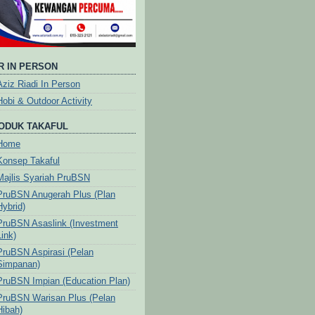
R IN PERSON
Aziz Riadi In Person
Hobi & Outdoor Activity
ODUK TAKAFUL
Home
Konsep Takaful
Majlis Syariah PruBSN
PruBSN Anugerah Plus (Plan
Hybrid)
PruBSN Asaslink (Investment
Link)
PruBSN Aspirasi (Pelan
Simpanan)
PruBSN Impian (Education Plan)
PruBSN Warisan Plus (Pelan
Hibah)