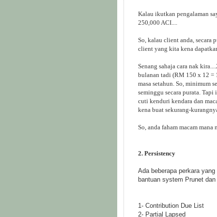
Kalau ikutkan pengalaman sa
250,000 ACI....
So, kalau client anda, secara
client yang kita kena dapatk
Senang sahaja cara nak kira..
bulanan tadi (RM 150 x 12 = 
masa setahun. So, minimum seb
seminggu secara purata. Tapi i
cuti kenduri kendara dan maca
kena buat sekurang-kurangnya
So, anda faham macam mana n
2. Persistency
Ada beberapa perkara yang 
bantuan system Prunet dan 
1- Contribution Due List
2- Partial Lapsed