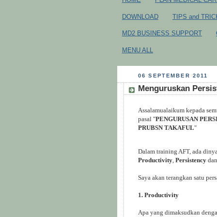
DOWNLOAD
TIPS and TRI
MD2 BUSINESS SUPPORT
MENU ALL
06 SEPTEMBER 2011
Menguruskan Persis
Assalamualaikum kepada semua
pasal "
PENGURUSAN PERSI
PRUBSN TAKAFUL
"
Dalam training AFT, ada dinya
Productivity
,
Persistency
da
Saya akan terangkan satu pers
1. Productivity
Apa yang dimaksudkan dengan 