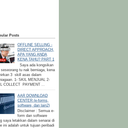
ular Posts
OFFLINE SELLING -
DIRECT APPROACH,
APA YANG ANDA
KENA TAHU? PART 1
Saya ada kongsikan
a seseorang tu nak berniaga, kena
irkan 3 skill asas dalam
niagaan. 1- SKIL MENJUAL 2-
IL COLLECT PAYMENT ...
AAR DOWNLOAD
CENTER (e-forms,
software, dan lain2)
Disclaimer : Semua e-
form dan software
g saya letakkan dalam senarai di
e ini adalah untuk tujuan peribadi