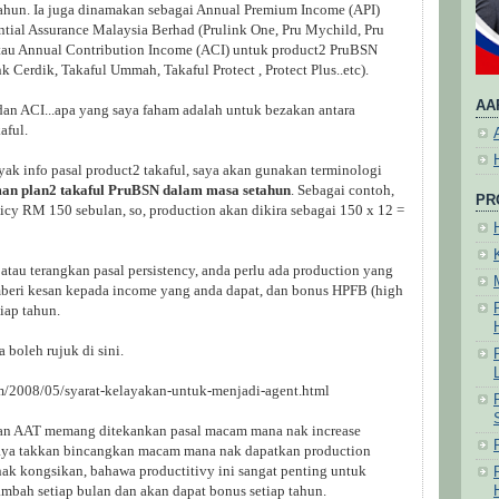
ahun. Ia juga dinamakan sebagai Annual Premium Income (API)
ntial Assurance Malaysia Berhad (Prulink One, Pru Mychild, Pru
atau Annual Contribution Income (ACI) untuk product2 PruBSN
k Cerdik, Takaful Ummah, Takaful Protect , Protect Plus..etc).
AA
dan ACI...apa yang saya faham adalah untuk bezakan antara
aful.
yak info pasal product2 takaful, saya akan gunakan terminologi
an plan2 takaful PruBSN dalam masa setahun
. Sebagai contoh,
PR
licy RM 150 sebulan, so, production akan dikira sebagai 150 x 12 =
tau terangkan pasal persistency, anda perlu ada production yang
emberi kesan kepada income yang anda dapat, dan bonus HPFB (high
iap tahun.
boleh rujuk di sini.
m/2008/05/syarat-kelayakan-untuk-menjadi-agent.html
 dan AAT memang ditekankan pasal macam mana nak increase
i saya takkan bincangkan macam mana nak dapatkan production
 nak kongsikan, bahawa productitivy ini sangat penting untuk
bah setiap bulan dan akan dapat bonus setiap tahun.