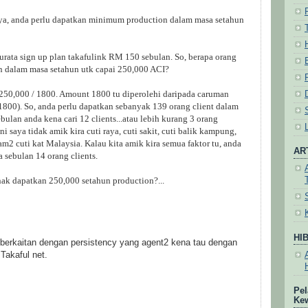
ya, anda perlu dapatkan minimum production dalam masa setahun
 purata sign up plan takafulink RM 150 sebulan. So, berapa orang
an dalam masa setahun utk capai 250,000 ACI?
..250,000 / 1800. Amount 1800 tu diperolehi daripada caruman
1800). So, anda perlu dapatkan sebanyak 139 orang client dalam
ulan anda kena cari 12 clients...atau lebih kurang 3 orang
ni saya tidak amik kira cuti raya, cuti sakit, cuti balik kampung,
m2 cuti kat Malaysia. Kalau kita amik kira semua faktor tu, anda
AR
 sebulan 14 orang clients.
ak dapatkan 250,000 setahun production?...
HI
berkaitan dengan persistency yang agent2 kena tau dengan
Takaful net.
Pel
Ke