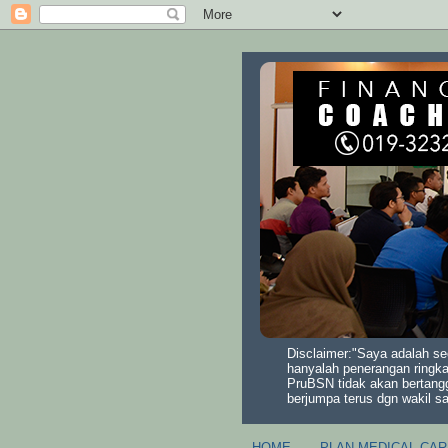
Disclaimer:"Saya adalah se
hanyalah penerangan ringka
PruBSN tidak akan bertang
berjumpa terus dgn wakil s
HOME
PLAN MEDICAL CAR