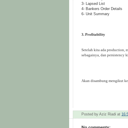
3- Lapsed List
4- Bankers Order Details
6- Unit Summary
3. Profitability
Setelah kita ada production, 
sebagainya, dan persistency ki
Akan disambung mengikut ke
Posted by
Aziz Riadi
at
16:
No comments: