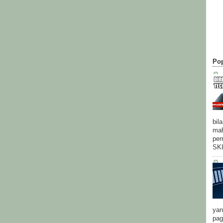
Pop
bil
mah
per
SK
yan
pag