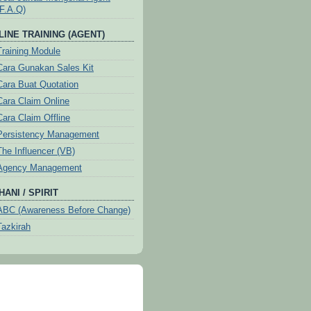
(F.A.Q)
LINE TRAINING (AGENT)
Training Module
Cara Gunakan Sales Kit
Cara Buat Quotation
Cara Claim Online
Cara Claim Offline
Persistency Management
The Influencer (VB)
Agency Management
ANI / SPIRIT
ABC (Awareness Before Change)
Tazkirah