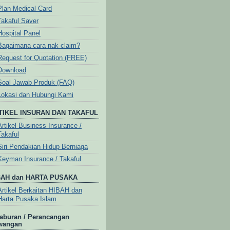
Plan Medical Card
Takaful Saver
Hospital Panel
Bagaimana cara nak claim?
Request for Quotation (FREE)
Download
Soal Jawab Produk (FAQ)
Lokasi dan Hubungi Kami
TIKEL INSURAN DAN TAKAFUL
Artikel Business Insurance /
Takaful
Siri Pendakian Hidup Berniaga
Keyman Insurance / Takaful
BAH dan HARTA PUSAKA
Artikel Berkaitan HIBAH dan
Harta Pusaka Islam
aburan / Perancangan
wangan