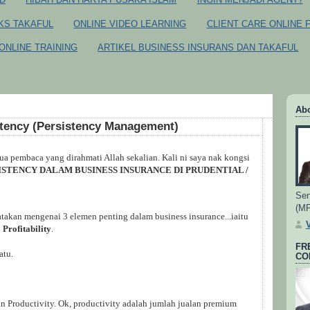
CKS TAKAFUL
ONLINE VIDEO LEARNING
CLIENT CARE ONLINE 
ONLINE TRAINING
ARTIKEL BUSINESS INSURANS DAN TAKAFUL
Ab
tency (Persistency Management)
 pembaca yang dirahmati Allah sekalian. Kali ni saya nak kongsi
STENCY DALAM BUSINESS INSURANCE DI PRUDENTIAL /
Sen
(M
takan mengenai 3 elemen penting dalam business insurance...iaitu
n
Profitability
.
FR
atu.
CO
Productivity. Ok, productivity adalah jumlah jualan premium