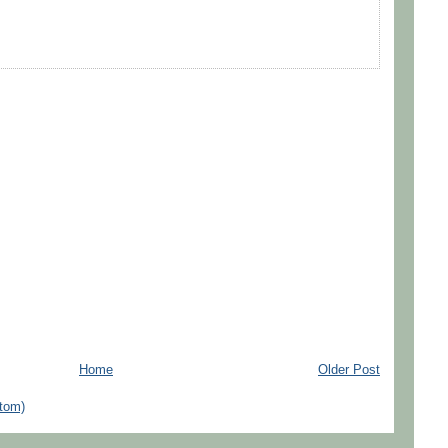
Home
Older Post
tom)