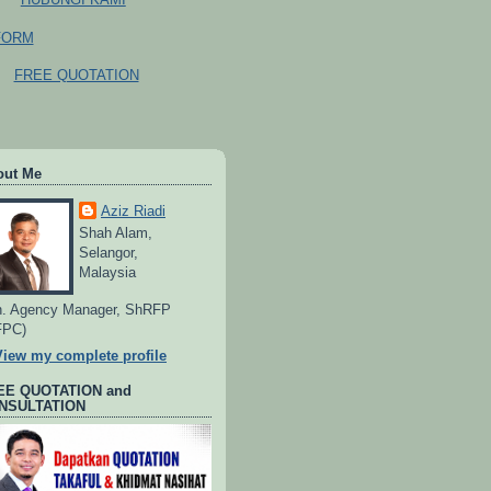
FORM
FREE QUOTATION
out Me
Aziz Riadi
Shah Alam,
Selangor,
Malaysia
. Agency Manager, ShRFP
FPC)
View my complete profile
EE QUOTATION and
NSULTATION