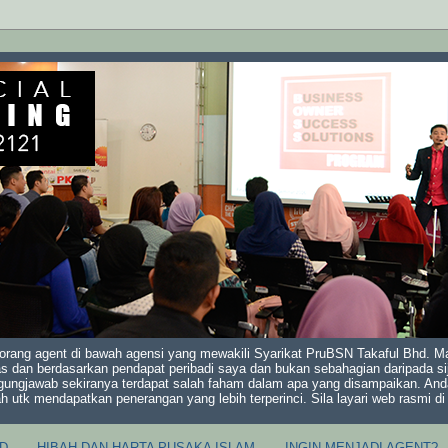
orang agent di bawah agensi yang mewakili Syarikat PruBSN Takaful Bhd. Mak
s dan berdasarkan pendapat peribadi saya dan bukan sebahagian daripada sij
gungjawab sekiranya terdapat salah faham dalam apa yang disampaikan. And
ah utk mendapatkan penerangan yang lebih terperinci. Sila layari web rasmi 
D
HIBAH DAN HARTA PUSAKA ISLAM
INGIN MENJADI AGENT?