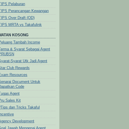
TIPS Pelaburan
TIPS Perancangan Kewangan
TIPS Over Draft (OD)
TIPS MRTA vs Takafulink
WATAN KOSONG
Peluang Tambah Income
Terma & Syarat Sebagai Agent
PRUBSN
Syarat-Syarat Utk Jadi Agent
Star Club Rewards
Exam Resources
Senarai Document Untuk
Dapatkan Code
Tugas Agent
Pru Sales Kit
#Tips dan Tricks Takaful
Incentive
Agency Development
Soal Jawab Mengenai Agent