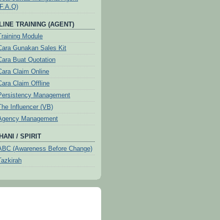
(F.A.Q)
LINE TRAINING (AGENT)
Training Module
Cara Gunakan Sales Kit
Cara Buat Quotation
Cara Claim Online
Cara Claim Offline
Persistency Management
The Influencer (VB)
Agency Management
ANI / SPIRIT
ABC (Awareness Before Change)
Tazkirah