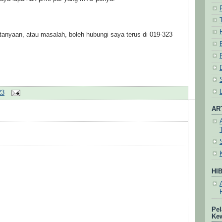
tanyaan, atau masalah, boleh hubungi saya terus di 019-323
23
AR
HI
Pel
Ke