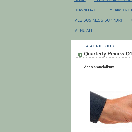
DOWNLOAD
TIPS and TRI
MD2 BUSINESS SUPPORT
MENU ALL
14 APRIL 2013
Quarterly Review Q1
Assalamualaikum,