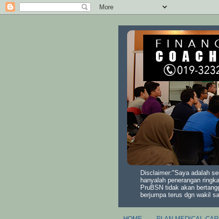
Disclaimer:"Saya adalah se
hanyalah penerangan ringka
PruBSN tidak akan bertang
berjumpa terus dgn wakil s
HOME
PLAN MEDICAL CAR