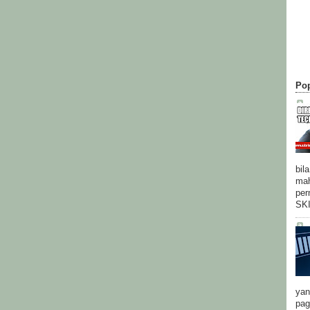
Pop
bil
mah
per
SK
yan
pag