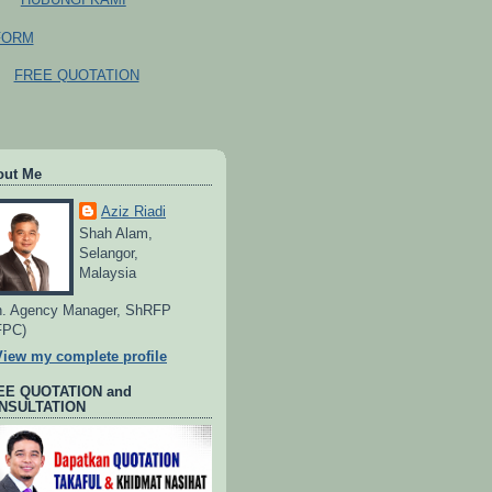
FORM
FREE QUOTATION
out Me
Aziz Riadi
Shah Alam,
Selangor,
Malaysia
. Agency Manager, ShRFP
FPC)
View my complete profile
EE QUOTATION and
NSULTATION