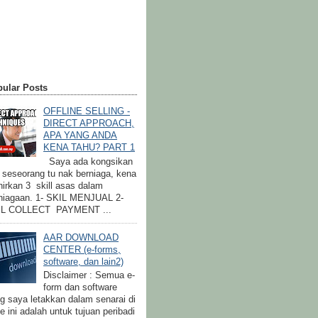
ular Posts
OFFLINE SELLING -
DIRECT APPROACH,
APA YANG ANDA
KENA TAHU? PART 1
Saya ada kongsikan
a seseorang tu nak berniaga, kena
irkan 3 skill asas dalam
niagaan. 1- SKIL MENJUAL 2-
IL COLLECT PAYMENT ...
AAR DOWNLOAD
CENTER (e-forms,
software, dan lain2)
Disclaimer : Semua e-
form dan software
g saya letakkan dalam senarai di
e ini adalah untuk tujuan peribadi