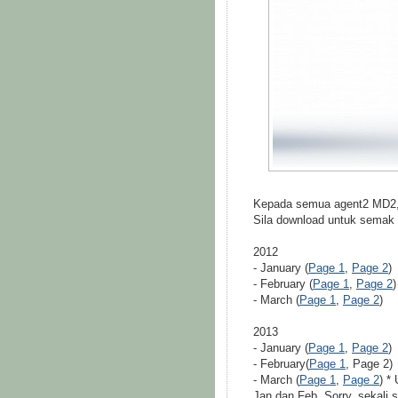
Kepada semua agent2 MD2,
Sila download untuk semak 
2012
- January (
Page 1
,
Page 2
)
- February (
Page 1
,
Page 2
)
- March (
Page 1
,
Page 2
)
2013
- January (
Page 1
,
Page 2
)
- February(
Page 1
, Page 2)
- March (
Page 1
,
Page 2
) *
Jan dan Feb. Sorry, sekali 