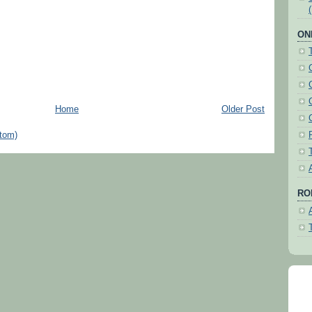
ON
Home
Older Post
tom)
ROH