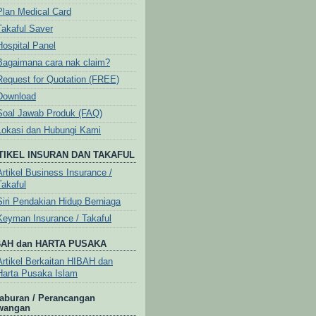
Plan Medical Card
Takaful Saver
Hospital Panel
Bagaimana cara nak claim?
Request for Quotation (FREE)
Download
Soal Jawab Produk (FAQ)
Lokasi dan Hubungi Kami
TIKEL INSURAN DAN TAKAFUL
Artikel Business Insurance /
Takaful
Siri Pendakian Hidup Berniaga
Keyman Insurance / Takaful
BAH dan HARTA PUSAKA
Artikel Berkaitan HIBAH dan
Harta Pusaka Islam
aburan / Perancangan
wangan