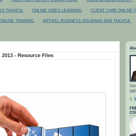
CKS TAKAFUL
ONLINE VIDEO LEARNING
CLIENT CARE ONLINE 
ONLINE TRAINING
ARTIKEL BUSINESS INSURANS DAN TAKAFUL
Ab
 2013 - Resource Files
Sen
(M
FR
CO