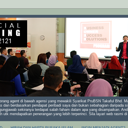
orang agent di bawah agensi yang mewakili Syarikat PruBSN Takaful Bhd. Mak
s dan berdasarkan pendapat peribadi saya dan bukan sebahagian daripada sij
gungjawab sekiranya terdapat salah faham dalam apa yang disampaikan. And
ah utk mendapatkan penerangan yang lebih terperinci. Sila layari web rasmi 
D
HIBAH DAN HARTA PUSAKA ISLAM
INGIN MENJADI AGENT?