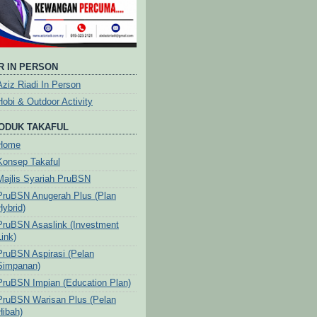
R IN PERSON
Aziz Riadi In Person
Hobi & Outdoor Activity
ODUK TAKAFUL
Home
Konsep Takaful
Majlis Syariah PruBSN
PruBSN Anugerah Plus (Plan
Hybrid)
PruBSN Asaslink (Investment
Link)
PruBSN Aspirasi (Pelan
Simpanan)
PruBSN Impian (Education Plan)
PruBSN Warisan Plus (Pelan
Hibah)