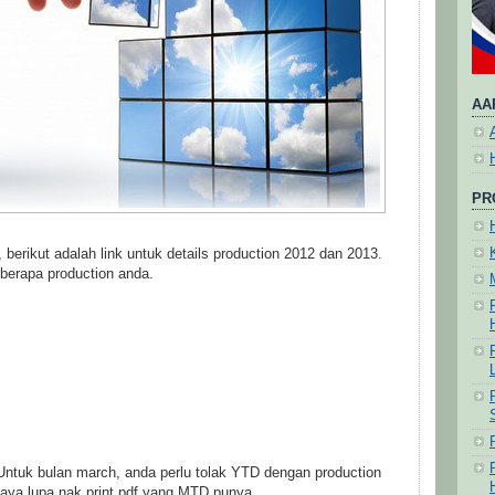
AA
PR
 b
erikut adalah link untuk details production 2012 dan 2013.
berapa production anda.
 Untuk bulan march, anda perlu tolak YTD dengan production
saya lupa nak print pdf yang MTD punya.