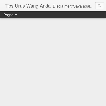
Tips Urus Wang Anda
Disclaimer:"Saya adalah seorang agent di bawah agensi yang mewakili Syarikat PruBSN Takaful Bhd. Maklumat di dlm blog ini hanyalah penerangan ringkas dan berdasarkan pendapat peribadi saya dan bukan sebahagian daripada sijil. Saya dan syarikat PruBSN tidak akan bertanggungjawab sekiranya terdapat salah faham dalam apa yang disampaikan. Anda dinasihatkan untuk berjumpa terus dgn wakil sah utk mendapatkan penerangan yang lebih terperinci. Sila layari web rasmi di www.prubsn.com.my"
Pages