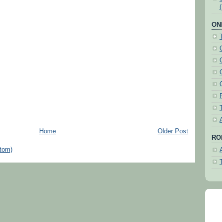
ON
Home
Older Post
ROH
tom)