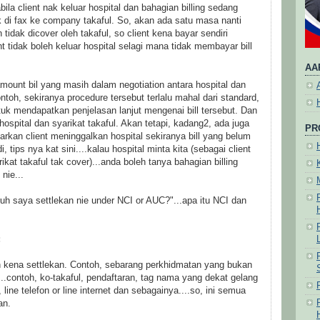
abila client nak keluar hospital dan bahagian billing sedang
k di fax ke company takaful. So, akan ada satu masa nanti
 tidak dicover oleh takaful, so client kena bayar sendiri
t tidak boleh keluar hospital selagi mana tidak membayar bill
AA
amount bil yang masih dalam negotiation antara hospital dan
ontoh, sekiranya procedure tersebut terlalu mahal dari standard,
tuk mendapatkan penjelasan lanjut mengenai bill tersebut. Dan
 hospital dan syarikat takaful. Akan tetapi, kadang2, ada juga
PR
rkan client meninggalkan hospital sekiranya bill yang belum
i, tips nya kat sini....kalau hospital minta kita (sebagai client
ikat takaful tak cover)...anda boleh tanya bahagian billing
nie...
uruh saya settlekan nie under NCI or AUC?"...apa itu NCI dan
:
 kena settlekan. Contoh, sebarang perkhidmatan yang bukan
..contoh, ko-takaful, pendaftaran, tag nama yang dekat gelang
line telefon or line internet dan sebagainya....so, ini semua
an.