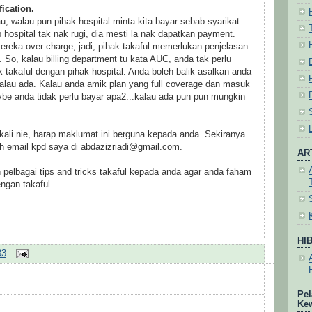
fication.
isau, walau pun pihak hospital minta kita bayar sebab syarikat
 hospital tak nak rugi, dia mesti la nak dapatkan payment.
ereka over charge, jadi, pihak takaful memerlukan penjelasan
t. So, kalau billing department tu kata AUC, anda tak perlu
ak takaful dengan pihak hospital. Anda boleh balik asalkan anda
alau ada. Kalau anda amik plan yang full coverage dan masuk
aybe anda tidak perlu bayar apa2...kalau ada pun pun mungkin
kali nie, harap maklumat ini berguna kepada anda. Sekiranya
h email kpd saya di abdazizriadi@gmail.com.
AR
pelbagai tips and tricks takaful kepada anda agar anda faham
engan takaful.
HI
33
Pel
Ke