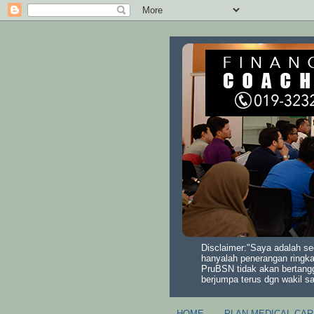
Disclaimer:"Saya adalah se
hanyalah penerangan ringka
PruBSN tidak akan bertang
berjumpa terus dgn wakil s
HOME
PLAN MEDICAL CAR