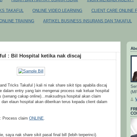
CKS TAKAFUL
ONLINE VIDEO LEARNING
CLIENT CARE ONLINE 
ONLINE TRAINING
ARTIKEL BUSINESS INSURANS DAN TAKAFUL
Ab
ul : Bil Hospital ketika nak discaj
d Tricks Takaful ) kali ni nak share sikit tips apabila discaj
Sen
re dalam entry yang lain mengenai process nak keluar hospital
(M
s (senang cakap online)...maksudnya hospital akan claim
l dan elaun hospital akan diberikan terus kepada client dalam
FR
CO
i : Process claim
ONLINE
.
 saya nak share sikit pasal final bill (lebih terperinci).