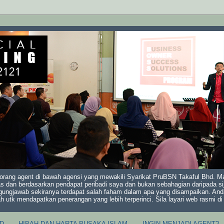
orang agent di bawah agensi yang mewakili Syarikat PruBSN Takaful Bhd. Mak
s dan berdasarkan pendapat peribadi saya dan bukan sebahagian daripada sij
gungjawab sekiranya terdapat salah faham dalam apa yang disampaikan. And
ah utk mendapatkan penerangan yang lebih terperinci. Sila layari web rasmi 
D
HIBAH DAN HARTA PUSAKA ISLAM
INGIN MENJADI AGENT?