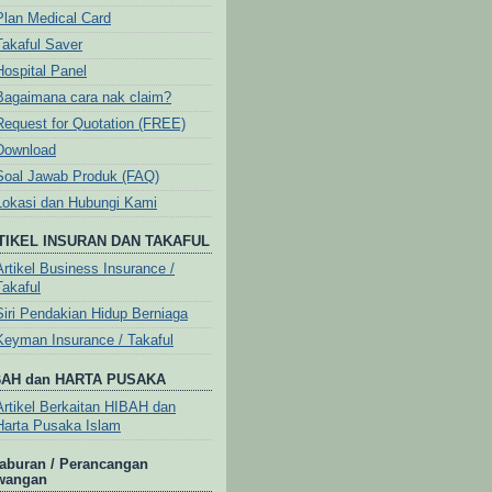
Plan Medical Card
Takaful Saver
Hospital Panel
Bagaimana cara nak claim?
Request for Quotation (FREE)
Download
Soal Jawab Produk (FAQ)
Lokasi dan Hubungi Kami
TIKEL INSURAN DAN TAKAFUL
Artikel Business Insurance /
Takaful
Siri Pendakian Hidup Berniaga
Keyman Insurance / Takaful
BAH dan HARTA PUSAKA
Artikel Berkaitan HIBAH dan
Harta Pusaka Islam
aburan / Perancangan
wangan