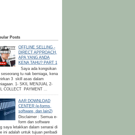
ular Posts
OFFLINE SELLING -
DIRECT APPROACH,
APA YANG ANDA
KENA TAHU? PART 1
Saya ada kongsikan
a seseorang tu nak berniaga, kena
irkan 3 skill asas dalam
niagaan. 1- SKIL MENJUAL 2-
IL COLLECT PAYMENT ...
AAR DOWNLOAD
CENTER (e-forms,
software, dan lain2)
Disclaimer : Semua e-
form dan software
g saya letakkan dalam senarai di
e ini adalah untuk tujuan peribadi