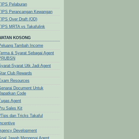
TIPS Pelaburan
TIPS Perancangan Kewangan
TIPS Over Draft (OD)
TIPS MRTA vs Takafulink
WATAN KOSONG
Peluang Tambah Income
Terma & Syarat Sebagai Agent
PRUBSN
Syarat-Syarat Utk Jadi Agent
Star Club Rewards
Exam Resources
Senarai Document Untuk
Dapatkan Code
Tugas Agent
Pru Sales Kit
#Tips dan Tricks Takaful
Incentive
Agency Development
Soal Jawab Mengenai Agent