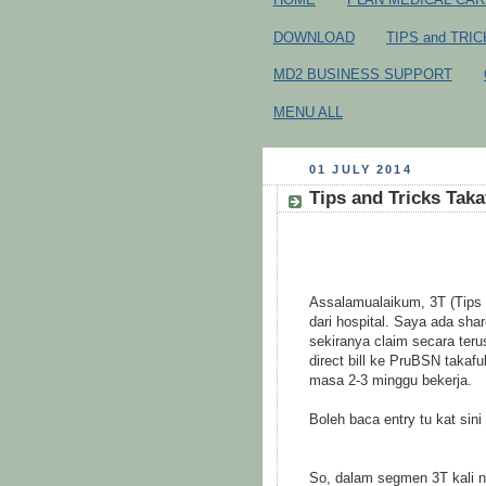
DOWNLOAD
TIPS and TRI
MD2 BUSINESS SUPPORT
MENU ALL
01 JULY 2014
Tips and Tricks Takaf
Assalamualaikum, 3T (Tips an
dari hospital. Saya ada sha
sekiranya claim secara teru
direct bill ke PruBSN takafu
masa 2-3 minggu bekerja.
Boleh baca entry tu kat sin
So, dalam segmen 3T kali nie,