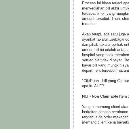
Process ini biasa terjadi ap
menyediakan bill akhir untu
terdapat bil-bil yang mungkin
amount tersebut. Then, clien
tersebut.
Akan tetapi, ada satu juga 
syarikat takaful...sebagai c
dan pihak takaful berhak un
amoun bill ini adalah antara
hospital yang tidak membena
settled nie tidak dibayar. Jad
bayar bill yang mungkin syar
department tersebut macam 
"Cik/Puan...bill yang Cik s
apa itu AUC?
NCI - Non Claimable Item 
Yang ni memang client akan
berkaitan dengan perubatan.
tangan, side order makanan, 
memang client kena bayark