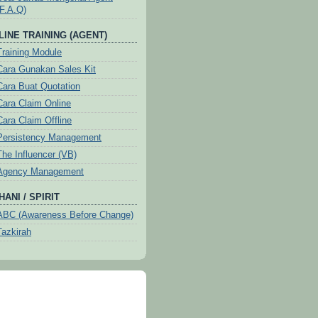
(F.A.Q)
LINE TRAINING (AGENT)
Training Module
Cara Gunakan Sales Kit
Cara Buat Quotation
Cara Claim Online
Cara Claim Offline
Persistency Management
The Influencer (VB)
Agency Management
ANI / SPIRIT
ABC (Awareness Before Change)
Tazkirah