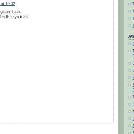
 at 10:02
ngsian Tuan.
lm fb saya tuan.
JA