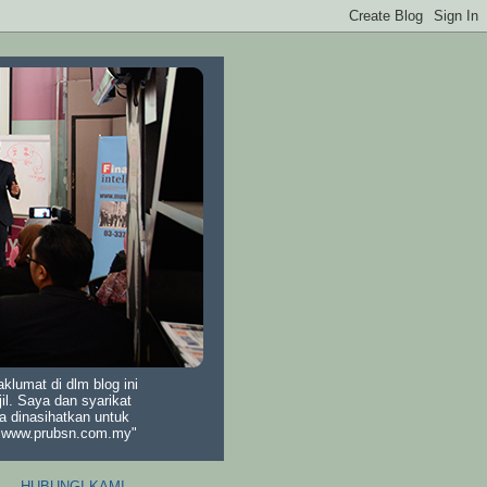
lumat di dlm blog ini
il. Saya dan syarikat
a dinasihatkan untuk
di www.prubsn.com.my"
HUBUNGI KAMI