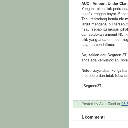
AUC : Amount Under Clari
Yang ini, client tak perlu r
takaful enggan bayar. Sebab
Tapi, terkadang benda nie m
lanjut mengenai bill tersebu
risau, sebab itu urusan pih
dah settlekan amount NCI k
bilik yang anda entitled, m
bayaran pendaftaran....
So, sekian dari Segmen 3T 
anda ada kemusykilan, bole
Note : Saya akan kongsikan 
procedure dan tidak fobia d
#Segmen3T.
Posted by
Aziz Riadi
at
08:
1 comment: