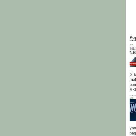
Pop
bil
mah
per
SK
yan
pag