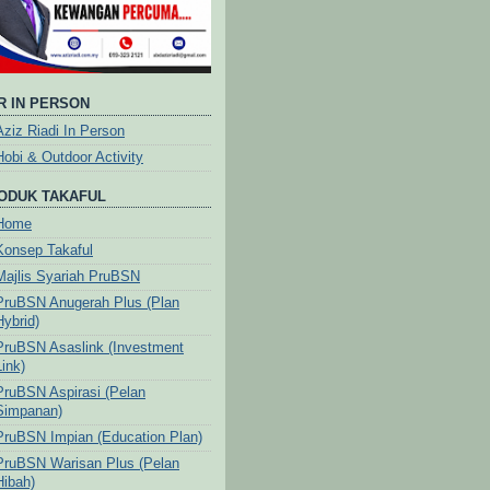
R IN PERSON
Aziz Riadi In Person
Hobi & Outdoor Activity
ODUK TAKAFUL
Home
Konsep Takaful
Majlis Syariah PruBSN
PruBSN Anugerah Plus (Plan
Hybrid)
PruBSN Asaslink (Investment
Link)
PruBSN Aspirasi (Pelan
Simpanan)
PruBSN Impian (Education Plan)
PruBSN Warisan Plus (Pelan
Hibah)