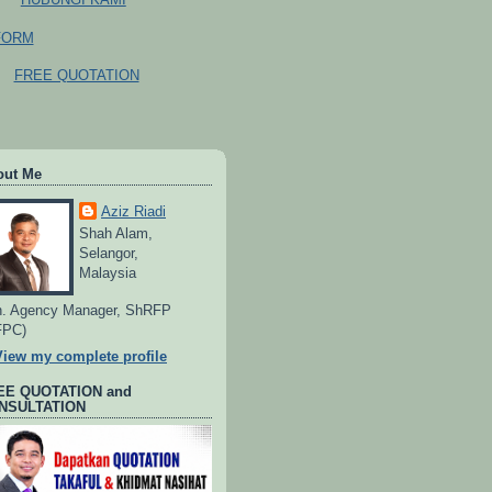
FORM
FREE QUOTATION
out Me
Aziz Riadi
Shah Alam,
Selangor,
Malaysia
. Agency Manager, ShRFP
FPC)
View my complete profile
EE QUOTATION and
NSULTATION