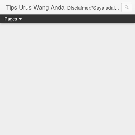
Tips Urus Wang Anda
Disclaimer:"Saya adalah seorang agent di bawah agensi yang mewakili Syarikat PruBSN Takaful Bhd. Maklumat di dlm blog ini hanyalah penerangan ringkas dan berdasarkan pendapat peribadi saya dan bukan sebahagian daripada sijil. Saya dan syarikat PruBSN tidak akan bertanggungjawab sekiranya terdapat salah faham dalam apa yang disampaikan. Anda dinasihatkan untuk berjumpa terus dgn wakil sah utk mendapatkan penerangan yang lebih terperinci. Sila layari web rasmi di www.prubsn.com.my"
Pages