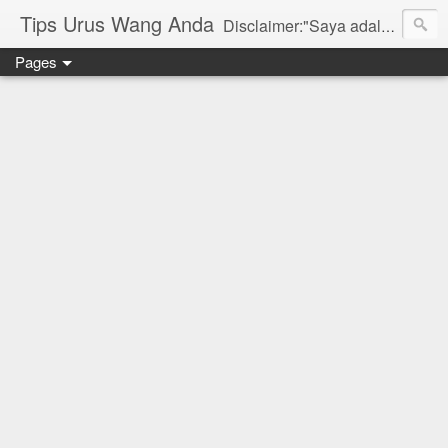
Tips Urus Wang Anda
Disclaimer:"Saya adalah seorang agent di bawah agensi yang mewakili Syarikat PruBSN Takaful Bhd. Maklumat di dlm blog ini hanyalah penerangan ringkas dan berdasarkan pendapat peribadi saya dan bukan sebahagian daripada sijil. Saya dan syarikat PruBSN tidak akan bertanggungjawab sekiranya terdapat salah faham dalam apa yang disampaikan. Anda dinasihatkan untuk berjumpa terus dgn wakil sah utk mendapatkan penerangan yang lebih terperinci. Sila layari web rasmi di www.prubsn.com.my"
Pages