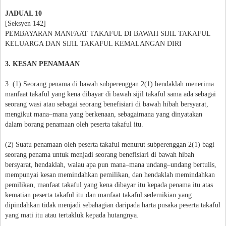
JADUAL 10
[Seksyen 142]
PEMBAYARAN MANFAAT TAKAFUL DI BAWAH SIJIL TAKAFUL
KELUARGA DAN SIJIL TAKAFUL KEMALANGAN DIRI
3. KESAN PENAMAAN
3. (1) Seorang penama di bawah subperenggan 2(1) hendaklah menerima
manfaat takaful yang kena dibayar di bawah sijil takaful sama ada sebagai
seorang wasi atau sebagai seorang benefisiari di bawah hibah bersyarat,
mengikut mana–mana yang berkenaan, sebagaimana yang dinyatakan
dalam borang penamaan oleh peserta takaful itu.
(2) Suatu penamaan oleh peserta takaful menurut subperenggan 2(1) bagi
seorang penama untuk menjadi seorang benefisiari di bawah hibah
bersyarat, hendaklah, walau apa pun mana–mana undang–undang bertulis,
mempunyai kesan memindahkan pemilikan, dan hendaklah memindahkan
pemilikan, manfaat takaful yang kena dibayar itu kepada penama itu atas
kematian peserta takaful itu dan manfaat takaful sedemikian yang
dipindahkan tidak menjadi sebahagian daripada harta pusaka peserta takaful
yang mati itu atau tertakluk kepada hutangnya.