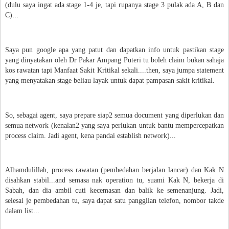
(dulu saya ingat ada stage 1-4 je, tapi rupanya stage 3 pulak ada A, B dan
C)...
Saya pun google apa yang patut dan dapatkan info untuk pastikan stage
yang dinyatakan oleh Dr Pakar Ampang Puteri tu boleh claim bukan sahaja
kos rawatan tapi Manfaat Sakit Kritikal sekali....then, saya jumpa statement
yang menyatakan stage beliau layak untuk dapat pampasan sakit kritikal.
So, sebagai agent, saya prepare siap2 semua document yang diperlukan dan
semua network (kenalan2 yang saya perlukan untuk bantu mempercepatkan
process claim. Jadi agent, kena pandai establish network)...
Alhamdulillah, process rawatan (pembedahan berjalan lancar) dan Kak N
disahkan stabil...and semasa nak operation tu, suami Kak N, bekerja di
Sabah, dan dia ambil cuti kecemasan dan balik ke semenanjung. Jadi,
selesai je pembedahan tu, saya dapat satu panggilan telefon, nombor takde
dalam list...