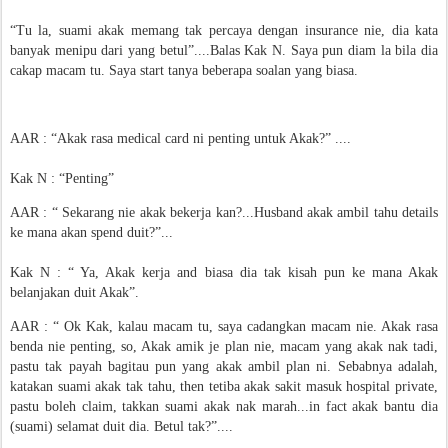
“Tu la, suami akak memang tak percaya dengan insurance nie, dia kata
banyak menipu dari yang betul”....Balas Kak N. Saya pun diam la bila dia
cakap macam tu. Saya start tanya beberapa soalan yang biasa.
AAR : “Akak rasa medical card ni penting untuk Akak?” ....
Kak N : “Penting”
AAR : “ Sekarang nie akak bekerja kan?...Husband akak ambil tahu details
ke mana akan spend duit?”...
Kak N : “ Ya, Akak kerja and biasa dia tak kisah pun ke mana Akak
belanjakan duit Akak”.
AAR : “ Ok Kak, kalau macam tu, saya cadangkan macam nie. Akak rasa
benda nie penting, so, Akak amik je plan nie, macam yang akak nak tadi,
pastu tak payah bagitau pun yang akak ambil plan ni. Sebabnya adalah,
katakan suami akak tak tahu, then tetiba akak sakit masuk hospital private,
pastu boleh claim, takkan suami akak nak marah...in fact akak bantu dia
(suami) selamat duit dia. Betul tak?”....