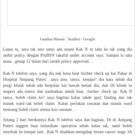
Gambar Hiasan : Sumber - Google
Lepas tu, saya tak sure sama ada suami Kak N ni tahu ke tak yang dia
ambil policy dengan PruBSN takaful under account saya. Sampai la satu
masa...genap 12 bulan dari tarikh policy approved....
Kak N telefon saya, yang dia nak kena buat further check up kat Pakar di
Hospital Ampang Puteri....saya pun, tanya, kenapa?..dia kata sebab dia
pergi klinik sebab ada benjolan kat bawah ketiak dia, dan Dr klinik tu
suspect ada tumor dan nasihatkan untuk buat further check up. Kak N
tanya, boleh claim ke?..saya bagitau kalau takde apa2 finding dan tak
masuk ward tak boleh claim. Kalau perlukan rawatan dan masuk ward
memang boleh claim semua kos rawatan....
Selang 2 hari berikutnya Kak N telefon saya dan bagitau, Dr di Ampang
Puteri suggest buat immediate operation sebab kalau tak, nanti boleh
merebak ke tempat lain...Kak N disahkan mengidap breast cancer stage 3A