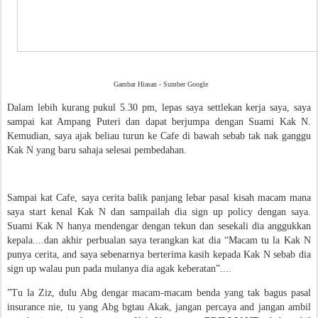
Gambar Hiasan - Sumber Google
Dalam lebih kurang pukul 5.30 pm, lepas saya settlekan kerja saya, saya
sampai kat Ampang Puteri dan dapat berjumpa dengan Suami Kak N.
Kemudian, saya ajak beliau turun ke Cafe di bawah sebab tak nak ganggu
Kak N yang baru sahaja selesai pembedahan.
Sampai kat Cafe, saya cerita balik panjang lebar pasal kisah macam mana
saya start kenal Kak N dan sampailah dia sign up policy dengan saya.
Suami Kak N hanya mendengar dengan tekun dan sesekali dia anggukkan
kepala....dan akhir perbualan saya terangkan kat dia “Macam tu la Kak N
punya cerita, and saya sebenarnya berterima kasih kepada Kak N sebab dia
sign up walau pun pada mulanya dia agak keberatan”....
”Tu la Ziz, dulu Abg dengar macam-macam benda yang tak bagus pasal
insurance nie, tu yang Abg bgtau Akak, jangan percaya and jangan ambil