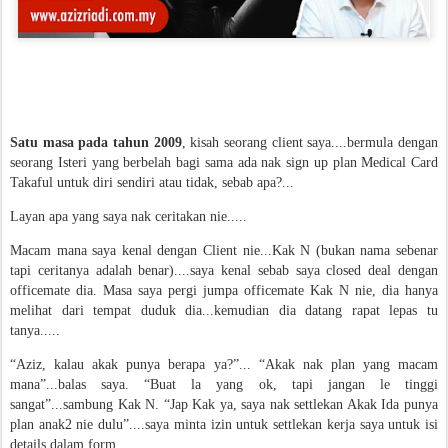
Satu masa pada tahun 2009
, kisah seorang client saya....bermula dengan
seorang Isteri yang berbelah bagi sama ada nak sign up plan Medical Card
Takaful untuk diri sendiri atau tidak, sebab apa?...
Layan apa yang saya nak ceritakan nie.....
Macam mana saya kenal dengan Client nie...Kak N (bukan nama sebenar
tapi ceritanya adalah benar)....saya kenal sebab saya closed deal dengan
officemate dia. Masa saya pergi jumpa officemate Kak N nie, dia hanya
melihat dari tempat duduk dia...kemudian dia datang rapat lepas tu
tanya.....
“Aziz, kalau akak punya berapa ya?”... “Akak nak plan yang macam
mana”...balas saya. “Buat la yang ok, tapi jangan le tinggi
sangat”...sambung Kak N. “Jap Kak ya, saya nak settlekan Akak Ida punya
plan anak2 nie dulu”....saya minta izin untuk settlekan kerja saya untuk isi
details dalam form.