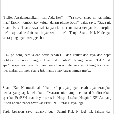
“Hello, Assalamualaikum...Ini Aziz ke?”.... “Ya saya, siapa ni ya, minta
maaf Encik, nombor tak keluar dalam phone book”..balas saya. “Saya nie
Suami Kak N, and saya nak tanya nie, macam mana dengan bill hospital
nie?, saya takde duit nak bayar semua nie”...Tanya Suami Kak N dengan
suara yang agak menggelabah...
“Tak pe bang, semua dah settle sebab GL dah keluar dan saya dah dapat
notification...now tunggu final GL pulak”...terang saya. “GL?...GL
apa?...siapa nak bayar bill nie, kena bayar dulu ke apa?..Abang tak faham
nie, mahal bill nie, abang tak mampu nak bayar semua nie”...
Suami Kak N, masih tak faham, silap saya jugak sebab saya terangkan
benda yang agak teknikal....”Macam nie bang, semua dah diuruskan,
syarikat PruBSN akan bayar terus ke Hospital sebab Hospital KPJ Ampang
Puteri adalah panel Syarikat PruBSN”...terang saya lagi....
Tapi, jawapan saya rupanya buat Suami Kak N lagi tak faham dan