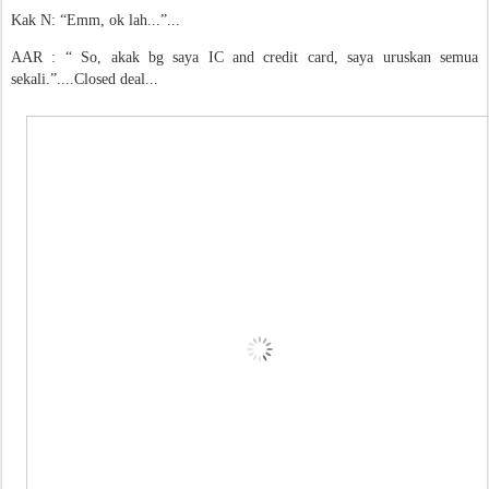
Kak N: “Emm, ok lah...”...
AAR : “ So, akak bg saya IC and credit card, saya uruskan semua
sekali.”....Closed deal...