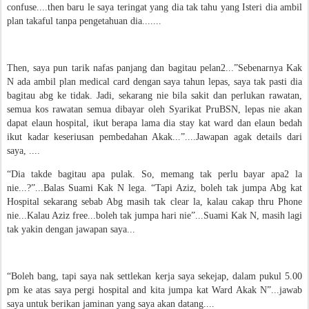
confuse....then baru le saya teringat yang dia tak tahu yang Isteri dia ambil
plan takaful tanpa pengetahuan dia.......
Then, saya pun tarik nafas panjang dan bagitau pelan2...”Sebenarnya Kak
N ada ambil plan medical card dengan saya tahun lepas, saya tak pasti dia
bagitau abg ke tidak. Jadi, sekarang nie bila sakit dan perlukan rawatan,
semua kos rawatan semua dibayar oleh Syarikat PruBSN, lepas nie akan
dapat elaun hospital, ikut berapa lama dia stay kat ward dan elaun bedah
ikut kadar keseriusan pembedahan Akak...”....Jawapan agak details dari
saya, ....
“Dia takde bagitau apa pulak. So, memang tak perlu bayar apa2 la
nie...?”...Balas Suami Kak N lega. “Tapi Aziz, boleh tak jumpa Abg kat
Hospital sekarang sebab Abg masih tak clear la, kalau cakap thru Phone
nie...Kalau Aziz free...boleh tak jumpa hari nie”...Suami Kak N, masih lagi
tak yakin dengan jawapan saya...
“Boleh bang, tapi saya nak settlekan kerja saya sekejap, dalam pukul 5.00
pm ke atas saya pergi hospital and kita jumpa kat Ward Akak N”...jawab
saya untuk berikan jaminan yang saya akan datang....