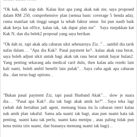
“Ok kak, dah siap dah. Kalau ikut apa yang akak nak nie, saya proposed
dalam RM 250, comprehensive plan (semua basic coverage 5 benda ada),
cuma manfaat tak tinggi sangat la sebab faktor umur. Ini pun nasib baik
akak kerja kat office, kalau tak, tak dapat plan nie”. Saya tunjukkan kat
Kak N, dan dia belek2 proposal yang saya berikan.
“Ok dah ni, tapi akak ada cabaran sikit sebenarnya Ziz..”....sambil dia tarik
nafas dalam.... “Apa dia Kak?. Pasal payment ke?...kalau akak rasa berat,
saya boleh adjust sikit untuk bagi akak tak rasa berat untuk bayar bulan2.
Yang penting sekarang ada medical card dulu, then kalau ada rezeki lain
kali nanti, boleh ambil benefit lain pulak”....Saya cuba agak apa cabaran
dia...dan terus bagi options...
“Bukan pasal payment Ziz, tapi pasal Husband Akak”.... slow je suara
dia.... “Pasal apa Kak?...dia tak bagi akak amik ke?”....Saya teka lagi
(sebab dah bertahun jadi agent, memang biasa itu la cabaran isteri kalau
nak amik plan takaful. Sama ada suami tak bagi, atau pun suami kata tak
penting, suami kata tak perlu, suami kata menipu , atau paling tidak pun
kena minta izin suami, dan biasanya memang suami tak bagi)...