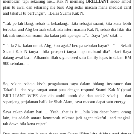
membazir, tapi sekarang nie....Kak N memang
BRILLIANT
sebab ambil
plan tu awal dan sekarang nie baru Abg sedar macam mana medical card
and takaful tu berfungsi”....Balas Suami Kak N.
“Tak pe lah Bang, sebab tu kekadang....kita sebagai suami, kita kena lebih
terbuka, and Abg bertuah sebab ada isteri macam Kak N, sebab dia fikir dia
tak nak susahkan suami dia kalau jadi apa-apa....”....Saya ‘jek’ sikit....
“Tu la Ziz, kalau untuk Abg, kou agak2 berapa sebulan bayar?...”.....Sekali
Suami Kak N tanya....bila prospect tanya....apa maksud dia?...Hari Raya
datang awal laa....Alhamdulillah saya closed satu family lepas tu dalam RM
900 sebulan.....
So, sekian sahaja kisah pengalaman saya dalam bidang insurance dan
Takaful....dan saya sangat amat puas dengan respond Suami Kak N (pasal
BRILLIANT WIFE dan dia ambil untuk dia dan anak2 sekali).... dan
sepanjang perjalanan balik ke Shah Alam, saya macam dapat satu energy...
Saya cakap dalam hati.....“Yeah...that is it.....bila kita dapat bantu orang
lain, itu adalah antara kemuncak nikmat jadi agent takaful...and tangkal
tak down bila kena reject”....