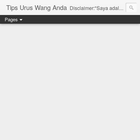
Tips Urus Wang Anda
Disclaimer:"Saya adalah seorang agent di bawah agensi yang mewakili Syarikat PruBSN Takaful Bhd. Maklumat di dlm blog ini hanyalah penerangan ringkas dan berdasarkan pendapat peribadi saya dan bukan sebahagian daripada sijil. Saya dan syarikat PruBSN tidak akan bertanggungjawab sekiranya terdapat salah faham dalam apa yang disampaikan. Anda dinasihatkan untuk berjumpa terus dgn wakil sah utk mendapatkan penerangan yang lebih terperinci. Sila layari web rasmi di www.prubsn.com.my"
Pages