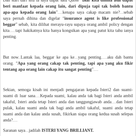
Dan start dari situ la saya dapat satu Quote “
Biar kita dihina asal dapat
beri manfaat kepada orang lain, dari dipuja tapi tak boleh bantu
apa-apa kepada orang lain
”....kenapa saya cakap macam nie?...sebab
saya pernah dihina dan digelar “
insurance agent is like professional
beggar
” sebab, kita dilihat merayu-rayu supaya orang ambil policy dengan
kita.....tapi hakikatnya kita hanya kongsikan apa yang patut kita tahu ianya
penting.
But now..Lantak laa, beggar ke apa ke...yang penting.....aku dah bantu
orang. “
Apa yang orang cakap tak penting, tapi apa yang aku fikir
tentang apa orang lain cakap itu sangat penting
”....
Sekian, semoga kisah ini menjadi pengajaran kepada Isteri2 dan suami-
suami di luar sana....Kepada suami, kalau anda tak bagi Isteri anda ambil
takaful, Isteri anda tetap Isteri anda dan tanggungjawab anda....dan Isteri
pulak, kalau suami anda tak bagi anda ambil takaful, suami anda tetap
suami anda dan kalau anda susah, fikirkan siapa orang kedua susah selepas
anda?....
Saranan saya...jadilah
ISTERI YANG BRILLIANT.