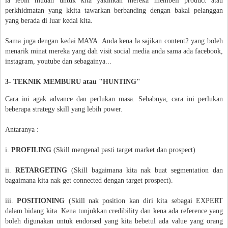
ia lebih mudah untuk kita yakinkan mereka membeli product atau
perkhidmatan yang kkita tawarkan berbanding dengan bakal pelanggan
yang berada di luar kedai kita.
Sama juga dengan kedai MAYA. Anda kena la sajikan content2 yang boleh
menarik minat mereka yang dah visit social media anda sama ada facebook,
instagram, youtube dan sebagainya...
3- TEKNIK MEMBURU atau "HUNTING"
Cara ini agak advance dan perlukan masa. Sebabnya, cara ini perlukan
beberapa strategy skill yang lebih power.
Antaranya :
i.
PROFILING
(Skill mengenal pasti target market dan prospect)
ii.
RETARGETING
(Skill bagaimana kita nak buat segmentation dan
bagaimana kita nak get connected dengan target prospect).
iii.
POSITIONING
(Skill nak position kan diri kita sebagai EXPERT
dalam bidang kita. Kena tunjukkan credibility dan kena ada reference yang
boleh digunakan untuk endorsed yang kita bebetul ada value yang orang