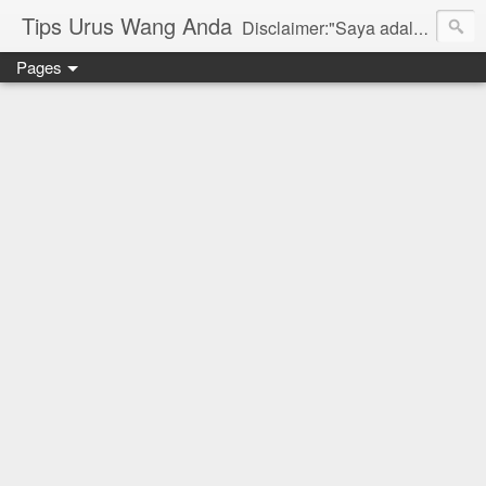
Tips Urus Wang Anda
Disclaimer:"Saya adalah seorang agent di bawah agensi yang mewakili Syarikat PruBSN Takaful Bhd. Maklumat di dlm blog ini hanyalah penerangan ringkas dan berdasarkan pendapat peribadi saya dan bukan sebahagian daripada sijil. Saya dan syarikat PruBSN tidak akan bertanggungjawab sekiranya terdapat salah faham dalam apa yang disampaikan. Anda dinasihatkan untuk berjumpa terus dgn wakil sah utk mendapatkan penerangan yang lebih terperinci. Sila layari web rasmi di www.prubsn.com.my"
Pages