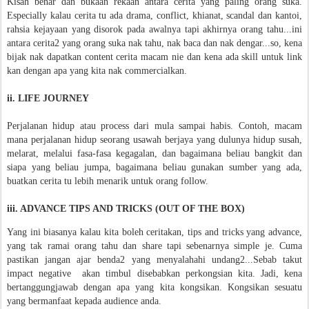
Kisah benar dan bukaan rekaan antara cerita yang paling orang suka.
Especially kalau cerita tu ada drama, conflict, khianat, scandal dan kantoi,
rahsia kejayaan yang disorok pada awalnya tapi akhirnya orang tahu...ini
antara cerita2 yang orang suka nak tahu, nak baca dan nak dengar...so, kena
bijak nak dapatkan content cerita macam nie dan kena ada skill untuk link
kan dengan apa yang kita nak commercialkan.
ii. LIFE JOURNEY
Perjalanan hidup atau process dari mula sampai habis. Contoh, macam
mana perjalanan hidup seorang usawah berjaya yang dulunya hidup susah,
melarat, melalui fasa-fasa kegagalan, dan bagaimana beliau bangkit dan
siapa yang beliau jumpa, bagaimana beliau gunakan sumber yang ada,
buatkan cerita tu lebih menarik untuk orang follow.
iii. ADVANCE TIPS AND TRICKS (OUT OF THE BOX)
Yang ini biasanya kalau kita boleh ceritakan, tips and tricks yang advance,
yang tak ramai orang tahu dan share tapi sebenarnya simple je. Cuma
pastikan jangan ajar benda2 yang menyalahahi undang2...Sebab takut
impact negative akan timbul disebabkan perkongsian kita. Jadi, kena
bertanggungjawab dengan apa yang kita kongsikan. Kongsikan sesuatu
yang bermanfaat kepada audience anda.