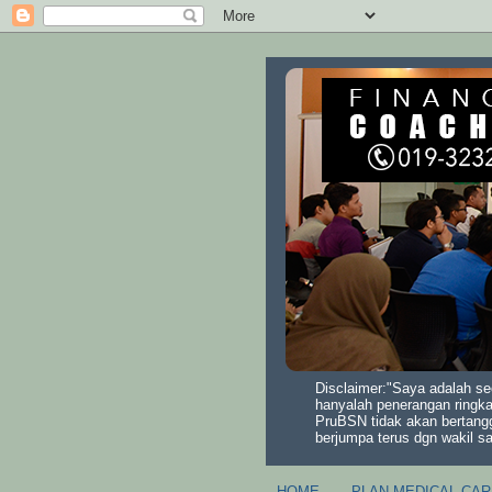
Disclaimer:"Saya adalah se
hanyalah penerangan ringka
PruBSN tidak akan bertang
berjumpa terus dgn wakil s
HOME
PLAN MEDICAL CAR