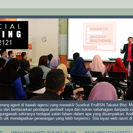
orang agent di bawah agensi yang mewakili Syarikat PruBSN Takaful Bhd. Mak
s dan berdasarkan pendapat peribadi saya dan bukan sebahagian daripada sij
gungjawab sekiranya terdapat salah faham dalam apa yang disampaikan. And
ah utk mendapatkan penerangan yang lebih terperinci. Sila layari web rasmi 
D
HIBAH DAN HARTA PUSAKA ISLAM
INGIN MENJADI AGENT?