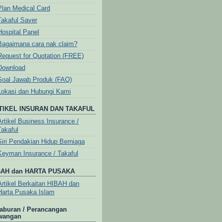
Plan Medical Card
Takaful Saver
Hospital Panel
Bagaimana cara nak claim?
Request for Quotation (FREE)
Download
Soal Jawab Produk (FAQ)
Lokasi dan Hubungi Kami
TIKEL INSURAN DAN TAKAFUL
Artikel Business Insurance /
Takaful
Siri Pendakian Hidup Berniaga
Keyman Insurance / Takaful
BAH dan HARTA PUSAKA
Artikel Berkaitan HIBAH dan
Harta Pusaka Islam
aburan / Perancangan
wangan