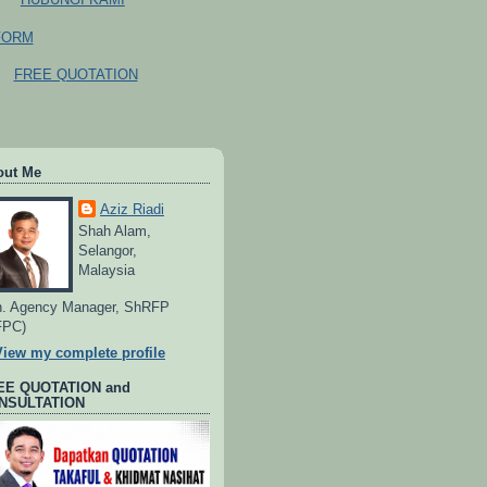
FORM
FREE QUOTATION
out Me
Aziz Riadi
Shah Alam,
Selangor,
Malaysia
. Agency Manager, ShRFP
FPC)
View my complete profile
EE QUOTATION and
NSULTATION