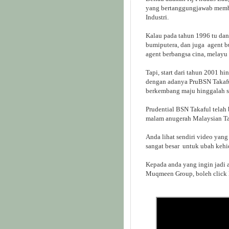
yang bertanggungjawab membi
Industri.
Kalau pada tahun 1996 tu dan
bumiputera, dan juga agent 
agent berbangsa cina, melayu m
Tapi, start dari tahun 2001 h
dengan adanya PruBSN Takaful
berkembang maju hinggalah se
Prudential BSN Takaful telah
malam anugerah Malaysian Tak
Anda lihat sendiri video yan
sangat besar untuk ubah kehi
Kepada anda yang ingin jadi 
Muqmeen Group, boleh click 