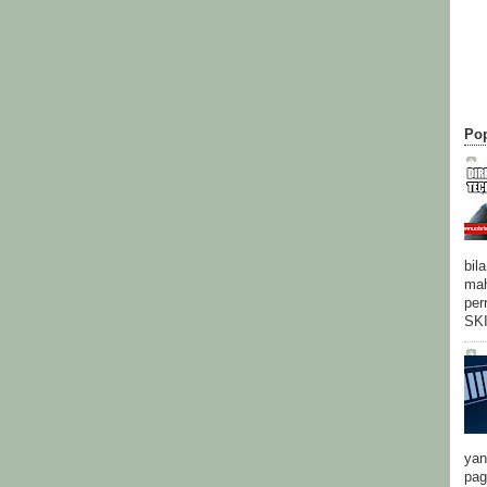
Pop
bil
mah
per
SK
yan
pag