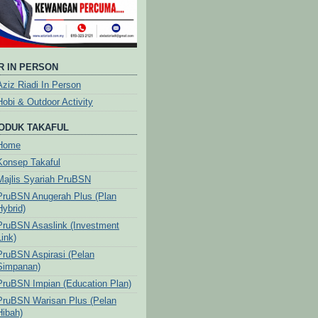
R IN PERSON
Aziz Riadi In Person
Hobi & Outdoor Activity
ODUK TAKAFUL
Home
Konsep Takaful
Majlis Syariah PruBSN
PruBSN Anugerah Plus (Plan
Hybrid)
PruBSN Asaslink (Investment
Link)
PruBSN Aspirasi (Pelan
Simpanan)
PruBSN Impian (Education Plan)
PruBSN Warisan Plus (Pelan
Hibah)