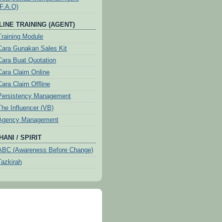
(F.A.Q)
LINE TRAINING (AGENT)
Training Module
Cara Gunakan Sales Kit
Cara Buat Quotation
Cara Claim Online
Cara Claim Offline
Persistency Management
The Influencer (VB)
Agency Management
ANI / SPIRIT
ABC (Awareness Before Change)
Tazkirah