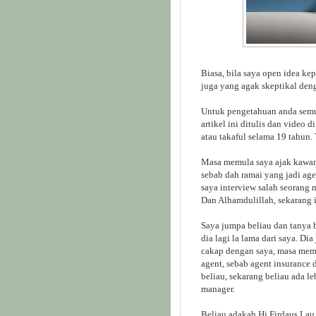
Biasa, bila saya open idea ke
juga yang agak skeptikal den
Untuk pengetahuan anda semua
artikel ini ditulis dan video 
atau takaful selama 19 tahun. 
Masa memula saya ajak kawan-
sebab dah ramai yang jadi agen
saya interview salah seorang 
Dan Alhamdulillah, sekarang 
Saya jumpa beliau dan tanya b
dia lagi la lama dari saya. Di
cakap dengan saya, masa memu
agent, sebab agent insurance 
beliau, sekarang beliau ada l
manager.
Beliau adakah Hj Firdaus Lau