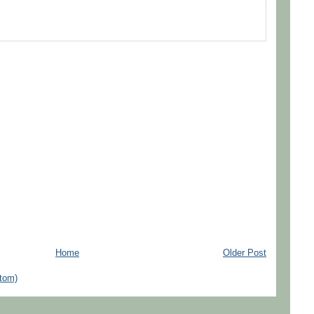
Home
Older Post
tom)