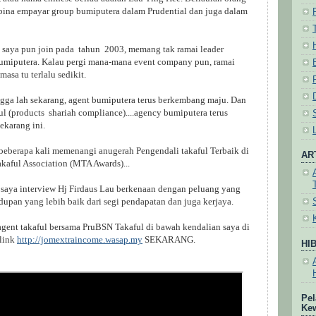
na empayar group bumiputera dalam Prudential dan juga dalam
 saya pun join pada tahun 2003, memang tak ramai leader
bumiputera. Kalau pergi mana-mana event company pun, ramai
asa tu terlalu sedikit.
ingga lah sekarang, agent bumiputera terus berkembang maju. Dan
 (products shariah compliance)....agency bumiputera terus
karang ini.
 beberapa kali memenangi anugerah Pengendali takaful Terbaik di
AR
aful Association (MTA Awards)...
g saya interview Hj Firdaus Lau berkenaan dengan peluang yang
dupan yang lebih baik dari segi pendapatan dan juga kerjaya.
agent takaful bersama PruBSN Takaful di bawah kendalian saya di
link
http://jomextraincome.wasap.my
SEKARANG.
HI
Pel
Ke