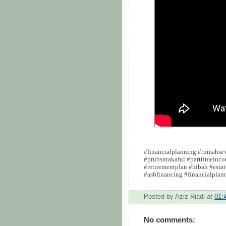
#financialplanning #rumahsew
#prubsntakaful #parttimeinco
#retirementplan #hibah #esta
#asbfinancing #financialpla
Posted by
Aziz Riadi
at
01:
No comments: