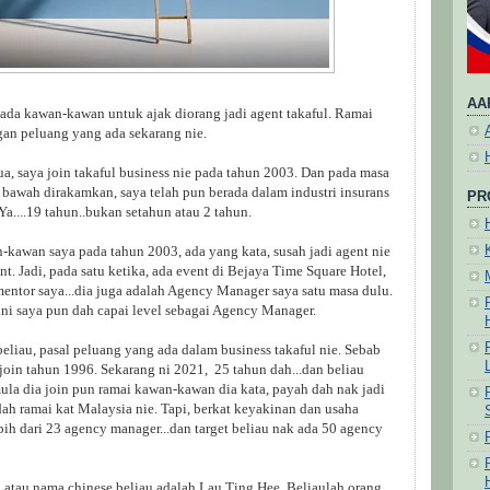
AA
pada kawan-kawan untuk ajak diorang jadi agent takaful. Ramai
gan peluang yang ada sekarang nie.
, saya join takaful business nie pada tahun 2003. Dan pada masa
di bawah dirakamkan, saya telah pun berada dalam industri insurans
PR
Ya....19 tahun..bukan setahun atau 2 tahun.
kawan saya pada tahun 2003, ada yang kata, susah jadi agent nie
t. Jadi, pada satu ketika, ada event di Bejaya Time Square Hotel,
mentor saya...dia juga adalah Agency Manager saya satu masa dulu.
ini saya pun dah capai level sebagai Agency Manager.
eliau, pasal peluang yang ada dalam business takaful nie. Sebab
a join tahun 1996. Sekarang ni 2021, 25 tahun dah...dan beliau
la dia join pun ramai kawan-kawan dia kata, payah dah nak jadi
dah ramai kat Malaysia nie. Tapi, berkat keyakinan dan usaha
ebih dari 23 agency manager...dan target beliau nak ada 50 agency
, atau nama chinese beliau adalah Lau Ting Hee. Beliaulah orang