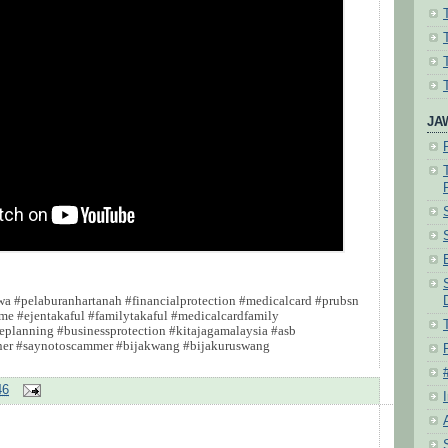
JA
a #pelaburanhartanah #financialprotection #medicalcard #prubsn
me #ejentakaful #familytakaful #medicalcardfamily
teplanning #businessprotection #kitajagamalaysia #asb
nner #saynotoscammer #bijakwang #bijakuruswang
46