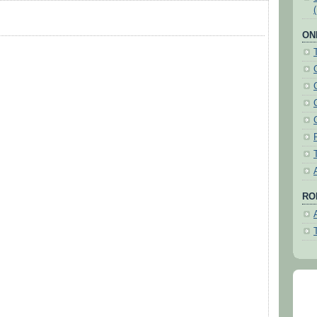
ON
ROH