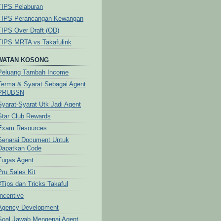
TIPS Pelaburan
TIPS Perancangan Kewangan
TIPS Over Draft (OD)
TIPS MRTA vs Takafulink
WATAN KOSONG
Peluang Tambah Income
Terma & Syarat Sebagai Agent
PRUBSN
Syarat-Syarat Utk Jadi Agent
Star Club Rewards
Exam Resources
Senarai Document Untuk
Dapatkan Code
Tugas Agent
Pru Sales Kit
#Tips dan Tricks Takaful
Incentive
Agency Development
Soal Jawab Mengenai Agent