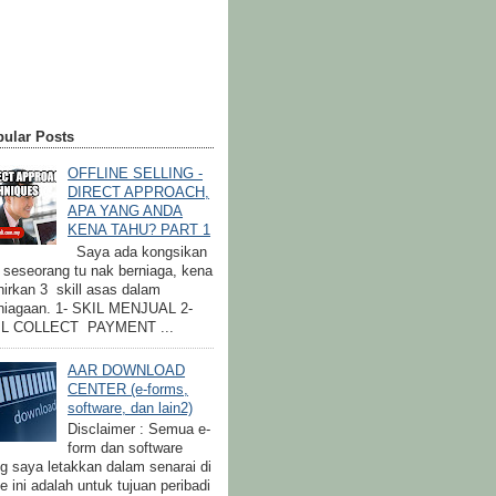
ular Posts
OFFLINE SELLING -
DIRECT APPROACH,
APA YANG ANDA
KENA TAHU? PART 1
Saya ada kongsikan
a seseorang tu nak berniaga, kena
irkan 3 skill asas dalam
niagaan. 1- SKIL MENJUAL 2-
IL COLLECT PAYMENT ...
AAR DOWNLOAD
CENTER (e-forms,
software, dan lain2)
Disclaimer : Semua e-
form dan software
g saya letakkan dalam senarai di
e ini adalah untuk tujuan peribadi