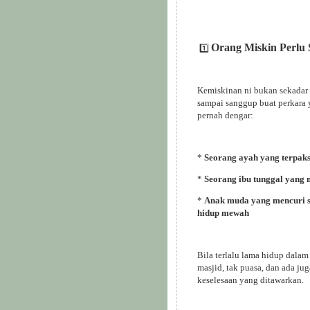
Orang Miskin Perlu 
1️⃣
Kemiskinan ni bukan sekadar 
sampai sanggup buat perkara y
pernah dengar:
*
Seorang ayah yang terpak
*
Seorang ibu tunggal yang 
*
Anak muda yang mencuri 
hidup mewah
Bila terlalu lama hidup dala
masjid, tak puasa, dan ada ju
keselesaan yang ditawarkan.