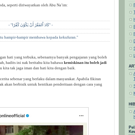
da, seperti diriwayatkan oleh Abu Na’im:
- "كَادَ اْلفَقْرُ أَنْ يَكُوْنَ كُفْرًا" -
tu hampir-hampir membawa kepada kekufuran."
engan hati yang terbuka, sebenarnya banyak pengajaran yang boleh
h, hadits ini nak beritahu kita bahawa
kemiskinan itu boleh jadi
AR
au kita tak jaga iman dan hati kita dengan baik.
cerita sebenar yang berlaku dalam masyarakat. Apabila fikiran
lak akan berbisik untuk hentikan penderitaan dengan cara yang
HI
Pel
Ke