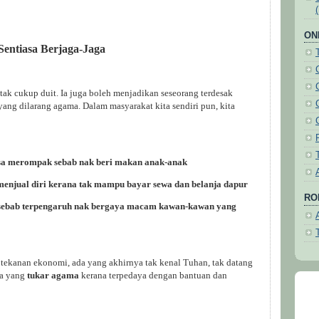
ON
Sentiasa Berjaga-Jaga
tak cukup duit. Ia juga boleh menjadikan seseorang terdesak
ang dilarang agama. Dalam masyarakat kita sendiri pun, kita
sa merompak sebab nak beri makan anak-anak
menjual diri kerana tak mampu bayar sewa dan belanja dapur
ROH
sebab terpengaruh nak bergaya macam kawan-kawan yang
m tekanan ekonomi, ada yang akhirnya tak kenal Tuhan, tak datang
ga yang
tukar agama
kerana terpedaya dengan bantuan dan