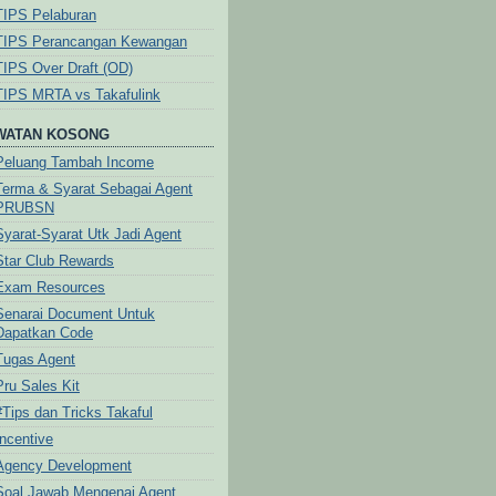
TIPS Pelaburan
TIPS Perancangan Kewangan
TIPS Over Draft (OD)
TIPS MRTA vs Takafulink
WATAN KOSONG
Peluang Tambah Income
Terma & Syarat Sebagai Agent
PRUBSN
Syarat-Syarat Utk Jadi Agent
Star Club Rewards
Exam Resources
Senarai Document Untuk
Dapatkan Code
Tugas Agent
Pru Sales Kit
#Tips dan Tricks Takaful
Incentive
Agency Development
Soal Jawab Mengenai Agent