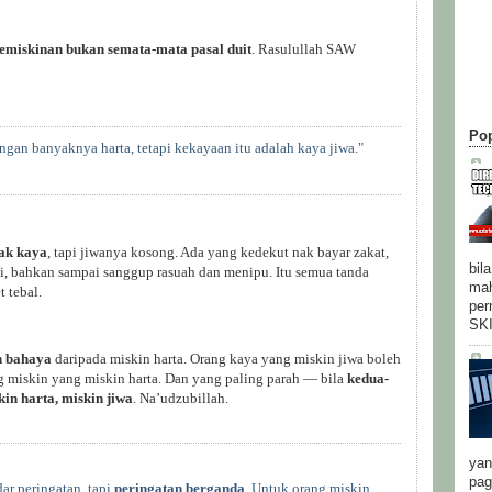
emiskinan bukan semata-mata pasal duit
. Rasulullah SAW
Pop
gan banyaknya harta, tetapi kekayaan itu adalah kaya jiwa."
ak kaya
, tapi jiwanya kosong. Ada yang kedekut nak bayar zakat,
bil
ai, bahkan sampai sanggup rasuah dan menipu. Itu semua tanda
mah
 tebal.
per
SK
h bahaya
daripada miskin harta. Orang kaya yang miskin jiwa boleh
ng miskin yang miskin harta. Dan yang paling parah — bila
kedua-
in harta, miskin jiwa
. Na’udzubillah.
yan
pag
ar peringatan, tapi
peringatan berganda
. Untuk orang miskin,