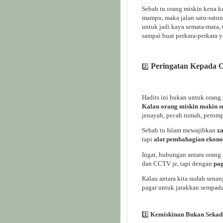
Sebab tu orang miskin kena 
mampu, maka jalan satu-satun
untuk jadi kaya semata-mata,
sampai buat perkara-perkara 
Peringatan Kepada 
2️⃣
Hadits ini bukan untuk orang m
Kalau orang miskin makin su
jenayah, pecah rumah, perom
Sebab tu Islam mewajibkan
z
tapi
alat pembahagian ekon
Ingat, hubungan antara orang
dan CCTV je, tapi dengan
pag
Kalau antara kita sudah sena
pagar untuk jarakkan sempad
3️⃣
Kemiskinan Bukan Sekada