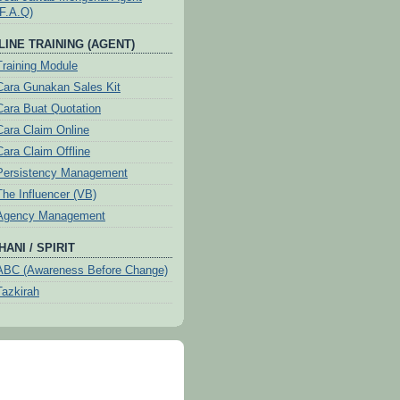
(F.A.Q)
LINE TRAINING (AGENT)
Training Module
Cara Gunakan Sales Kit
Cara Buat Quotation
Cara Claim Online
Cara Claim Offline
Persistency Management
The Influencer (VB)
Agency Management
ANI / SPIRIT
ABC (Awareness Before Change)
Tazkirah