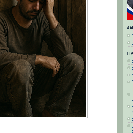
AA
PR