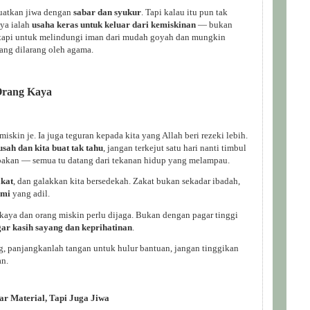
kuatkan jiwa dengan
sabar dan syukur
. Tapi kalau itu pun tak
ya ialah
usaha keras untuk keluar dari kemiskinan
— bukan
 tapi untuk melindungi iman dari mudah goyah dan mungkin
yang dilarang oleh agama.
Orang Kaya
iskin je. Ia juga teguran kepada kita yang Allah beri rezeki lebih.
sah dan kita buat tak tahu
, jangan terkejut satu hari nanti timbul
pakan — semua tu datang dari tekanan hidup yang melampau.
akat
, dan galakkan kita bersedekah. Zakat bukan sekadar ibadah,
omi
yang adil.
 kaya dan orang miskin perlu dijaga. Bukan dengan pagar tinggi
ar kasih sayang dan keprihatinan
.
ng, panjangkanlah tangan untuk hulur bantuan, jangan tinggikan
an.
r Material, Tapi Juga Jiwa