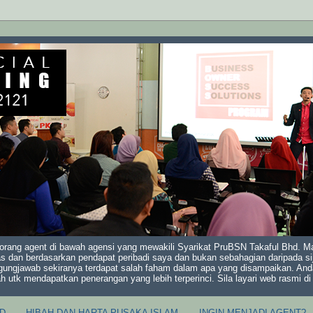
orang agent di bawah agensi yang mewakili Syarikat PruBSN Takaful Bhd. Mak
s dan berdasarkan pendapat peribadi saya dan bukan sebahagian daripada sij
gungjawab sekiranya terdapat salah faham dalam apa yang disampaikan. And
ah utk mendapatkan penerangan yang lebih terperinci. Sila layari web rasmi 
D
HIBAH DAN HARTA PUSAKA ISLAM
INGIN MENJADI AGENT?