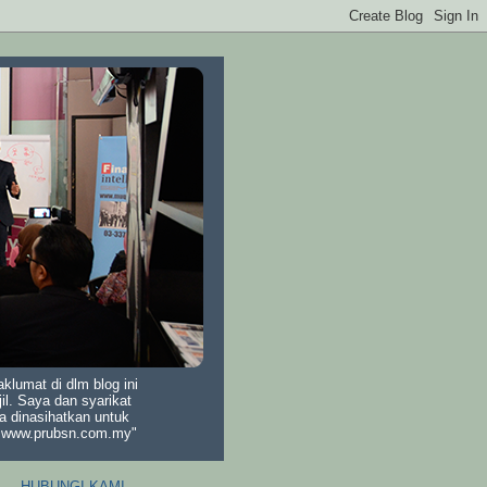
lumat di dlm blog ini
il. Saya dan syarikat
a dinasihatkan untuk
di www.prubsn.com.my"
HUBUNGI KAMI