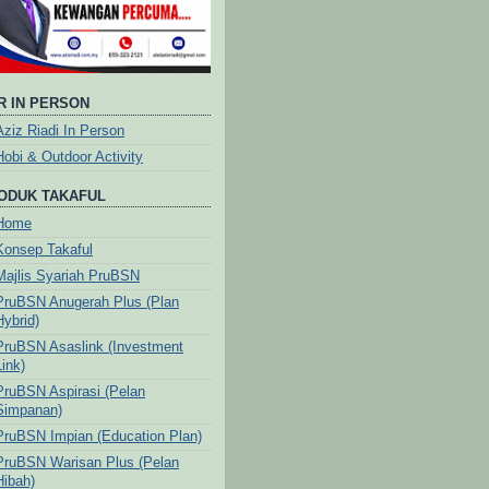
R IN PERSON
Aziz Riadi In Person
Hobi & Outdoor Activity
ODUK TAKAFUL
Home
Konsep Takaful
Majlis Syariah PruBSN
PruBSN Anugerah Plus (Plan
Hybrid)
PruBSN Asaslink (Investment
Link)
PruBSN Aspirasi (Pelan
Simpanan)
PruBSN Impian (Education Plan)
PruBSN Warisan Plus (Pelan
Hibah)