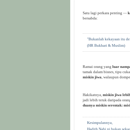
Satu lagi perkara penting —
k
bersabda:
"Bukanlah kekayaan itu den
(HR Bukhari & Muslim)
Ramai orang yang
luar namp
tamak dalam bisnes, tipu cuk
miskin jiwa
, walaupun dompet
Hakikatnya,
miskin jiwa lebi
jadi lebih teruk daripada ora
duanya miskin serentak: misk
Kesimpulannya,
Hadith Nabi ni bukan sekad