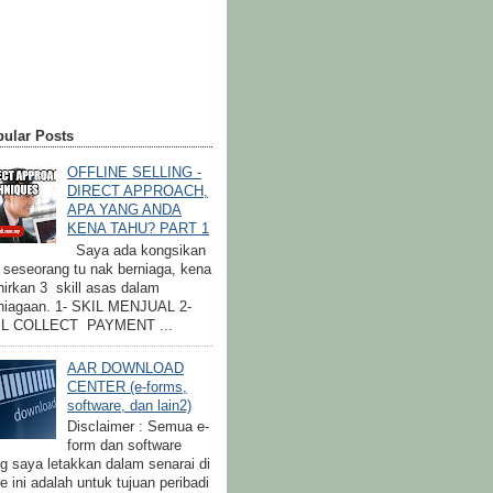
ular Posts
OFFLINE SELLING -
DIRECT APPROACH,
APA YANG ANDA
KENA TAHU? PART 1
Saya ada kongsikan
a seseorang tu nak berniaga, kena
irkan 3 skill asas dalam
niagaan. 1- SKIL MENJUAL 2-
IL COLLECT PAYMENT ...
AAR DOWNLOAD
CENTER (e-forms,
software, dan lain2)
Disclaimer : Semua e-
form dan software
g saya letakkan dalam senarai di
e ini adalah untuk tujuan peribadi