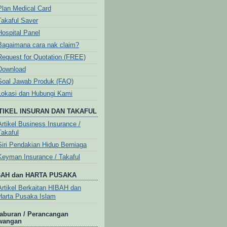
Plan Medical Card
Takaful Saver
Hospital Panel
Bagaimana cara nak claim?
Request for Quotation (FREE)
Download
Soal Jawab Produk (FAQ)
Lokasi dan Hubungi Kami
TIKEL INSURAN DAN TAKAFUL
Artikel Business Insurance /
Takaful
Siri Pendakian Hidup Berniaga
Keyman Insurance / Takaful
BAH dan HARTA PUSAKA
Artikel Berkaitan HIBAH dan
Harta Pusaka Islam
aburan / Perancangan
wangan