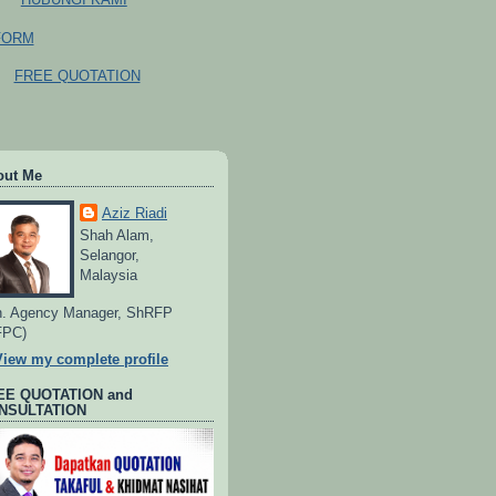
FORM
FREE QUOTATION
out Me
Aziz Riadi
Shah Alam,
Selangor,
Malaysia
. Agency Manager, ShRFP
FPC)
View my complete profile
EE QUOTATION and
NSULTATION