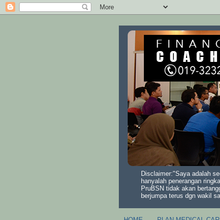
Disclaimer:"Saya adalah se
hanyalah penerangan ringka
PruBSN tidak akan bertang
berjumpa terus dgn wakil s
HOME
PLAN MEDICAL CAR