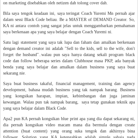
on marketing disebabkan oleh netizen dah tolong cover dah.
Bila saya tengok keadaan ini, saya teringat Coach Yuremi Mn pernah ajar
dalam sessi Black Code beliau. Be a MASTER of DEMAND Creator. So,
KA ni antara contoh yang sangat jelas untuk menggambarkan pemahaman
saya berkenaan apa yang saya belajar dengan Coach Yuremi ni.
Satu lagi statement yang saya tak lupa dan faham dan amalkan berkenaan
dengan demand creator ini adalah "Sell to the kids, sell to the wife, don't
forget the husband"..walau pun saya hanya datang sekali program black
code dan follow beberapa series dalam Clubhouse masa PKP, ada banyak
benda yang saya belajar dan amalkan dalam business yang saya buat
sekarang nie.
Saya buat business takaful, financial management, training dan agency
development, bahasa mudah business yang tak nampak barang. Business
yang kongsikan harapan, impian, kebimbangan dan juga jaminan
kewangan. Walau pun tak nampak barang, saya tetap gunakan teknik apa
yang saya belajar dalam Black Code.
Apa2 pun KA pernah kongsikan blue print apa yang dia dapat sekarang ni,
dia pernah kongsikan video macam mana dia bermula dengan create
attention (buat content) yang orang suka tengok dan akhirnya bina
follower. Solution yang KA ketengahkan adalah simple sahaja pada