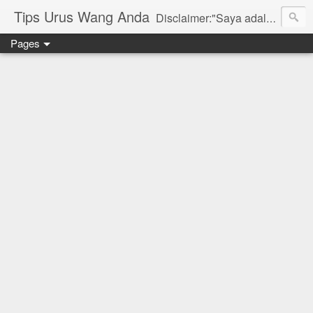
Tips Urus Wang Anda
Disclaimer:"Saya adalah seorang agent di bawah agensi yang mewakili Syarikat PruBSN Takaful Bhd. Maklumat di dlm blog ini hanyalah penerangan ringkas dan berdasarkan pendapat peribadi saya dan bukan sebahagian daripada sijil. Saya dan syarikat PruBSN tidak akan bertanggungjawab sekiranya terdapat salah faham dalam apa yang disampaikan. Anda dinasihatkan untuk berjumpa terus dgn wakil sah utk mendapatkan penerangan yang lebih terperinci. Sila layari web rasmi di www.prubsn.com.my"
Pages