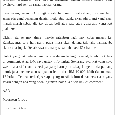
awalnya, tapi sentuh ramai lapisan orang.
Saya yakin, kalau KA mungkin satu hari nanti buat cabang business lain,
sama ada yang berkaitan dengan F&B atau tidak, akan ada orang yang akan
marah-marah sebab dia tak dapat beli atau rasa atau guna apa yang KA
jual...😀.
Oklah, itu je nak share. Takde intention lagi nak cuba makan kat
Rembayung, satu hari nanti pada masa akan datang tak tahu la...maybe
akan cuba jugak. Sebab saya memang suka cuba kedai2 viral nie.
Untuk yang nak belajar jana income dalam bidang Takaful, boleh click link
di comment. Atau DM saya untuk info lanjut. Sekarang syarikat yang saya
wakili ada offer untuk sesiapa yang baru join sebagai agent, ada peluang
untuk jana income atau simpanan lebih dari RM 40,000 lebih dalam masa
12 bulan. Tempat terhad, sesiapa yang masih belum dapat pekerjaan yang
setara dengan apa yang anda inginkan boleh la click link di comment.
AAR
Muqmeen Group
Icity Shah Alam